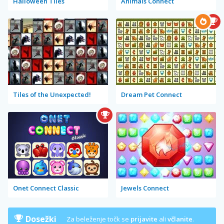
Halloween Tiles
Animals Connect
Tiles of the Unexpected!
Dream Pet Connect
Onet Connect Classic
Jewels Connect
Dosežki
Za beleženje točk se
prijavite
ali
včlanite
.