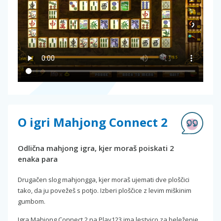
O igri Mahjong Connect 2
Odlična mahjong igra, kjer moraš poiskati 2
enaka para
Drugačen slog mahjongga, kjer moraš ujemati dve ploščici
tako, da ju povežeš s potjo. Izberi ploščice z levim miškinim
gumbom.
Igra Mahjong Connect 2 na Play123 ima lestvico za beleženje