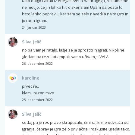
tako dolgo čakati iz enega level-a na drugega, reklame me
ne motijo, če jih lahko hitro skenslam Upam da boste to
hitro lahko popravili, ker sem se zelo navadila na to igro in
jo rada igram.
24. januar 2023
Silva Jelič
no pa vam je ratalo, lažje se je sprostiti in igrati. Nikoli ne
gledam na rezultat ampak samo uživam, HVALA
26. december 2022
karoline
prveč re..
klam ! ni zanimivo
25. december 2022
Silva Jelič
sedaj pa je res pravo skrapucalo, črnina, ki me odvrača od
igranja, čeprav je igra zelo privlačna. Poskusite urediti tako,