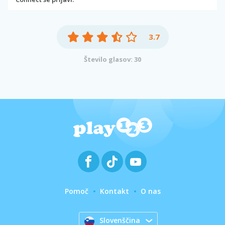
3.7
Število glasov: 30
Pomoč
Kontakt
O nas
Slovenščina