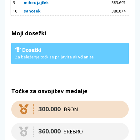
9
mihec jajček
383.697
10
sanceek
380.874
Moji dosežki
Dosežki
Za beleženje točk se
prijavite
ali
včlanite
.
Točke za osvojitev medalje
300.000
BRON
360.000
SREBRO