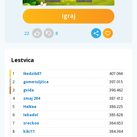
Igraj
22
8
Lestvica
1
Nedzib87
407.066
2
gometuljčica
397.015
3
gvida
396.462
4
zmaj 204
387.412
5
HaNaa
386.225
6
lekadol
385.828
7
sreckoo
384.653
8
kiki11
384.364