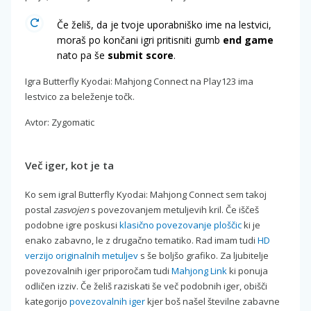
Če želiš, da je tvoje uporabniško ime na lestvici,
moraš po končani igri pritisniti gumb
end game
nato pa še
submit score
.
Igra Butterfly Kyodai: Mahjong Connect na Play123 ima
lestvico za beleženje točk.
Avtor: Zygomatic
Več iger, kot je ta
Ko sem igral Butterfly Kyodai: Mahjong Connect sem takoj
postal
zasvojen
s povezovanjem metuljevih kril. Če iščeš
podobne igre poskusi
klasično povezovanje ploščic
ki je
enako zabavno, le z drugačno tematiko. Rad imam tudi
HD
verzijo originalnih metuljev
s še boljšo grafiko. Za ljubitelje
povezovalnih iger priporočam tudi
Mahjong Link
ki ponuja
odličen izziv. Če želiš raziskati še več podobnih iger, obišči
kategorijo
povezovalnih iger
kjer boš našel številne zabavne