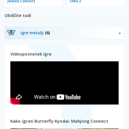
Jewels Connect
Olko 2
Obiščite tudi
igre metulji
(6)
Videoposnetek igre
Kako igrati Butterfly Kyodai: Mahjong Connect