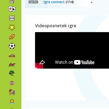
Igre connect
(114)
Videoposnetek igre