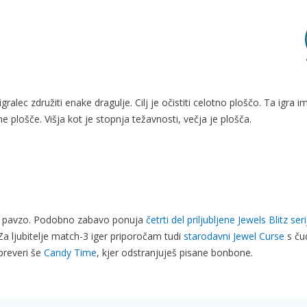
alec združiti enake dragulje. Cilj je očistiti celotno ploščo. Ta igra im
ne plošče. Višja kot je stopnja težavnosti, večja je plošča.
ed pavzo. Podobno zabavo ponuja
četrti del priljubljene Jewels Blitz seri
a ljubitelje match-3 iger priporočam tudi
starodavni Jewel Curse
s ču
preveri še
Candy Time
, kjer odstranjuješ pisane bonbone.