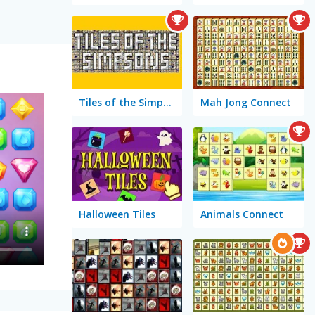
Tiles of the Simpsons
Mah Jong Connect
Halloween Tiles
Animals Connect