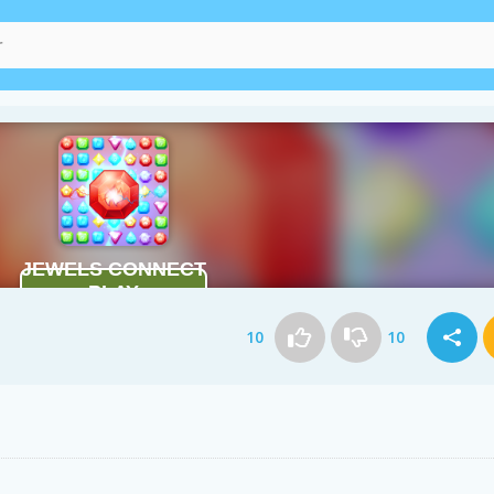
10
10