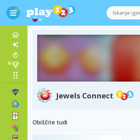
SI
Jewels Connect
Obiščite tudi