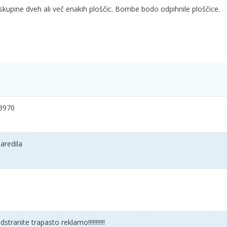
a skupine dveh ali več enakih ploščic. Bombe bodo odpihnile ploščice.
13970
aredila
stranite trapasto reklamo!!!!!!!!!!!