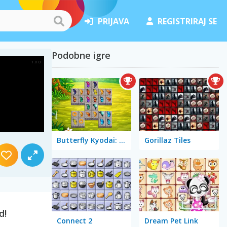
PRIJAVA
REGISTRIRAJ SE
Podobne igre
Butterfly Kyodai: Mahjong Connect
Gorillaz Tiles
d!
Connect 2
Dream Pet Link