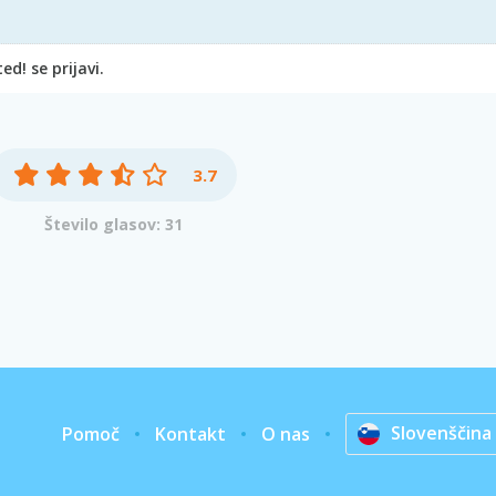
d! se prijavi.
3.7
Število glasov: 31
Slovenščina
Pomoč
Kontakt
O nas