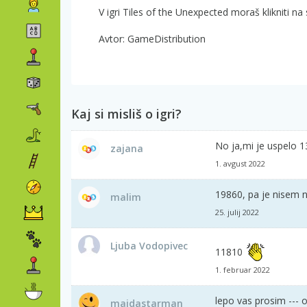
V igri Tiles of the Unexpected moraš klikniti n
Avtor: GameDistribution
Kaj si misliš o igri?
No ja,mi je uspelo 
zajana
1. avgust 2022
19860, pa je nisem n
malim
25. julij 2022
Ljuba Vodopivec
11810
1. februar 2022
lepo vas prosim --- od
majdastarman