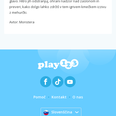
glavo. Hitro jih odstranjuj, ohrani nadzor nad zaslonom in
preveri, kako dolgo lahko zdržiš v tem igrivem kmečkem izzivu
z mehurčki.
Avtor: Monstera
Pomoč
Kontakt
O nas
Slovenščina