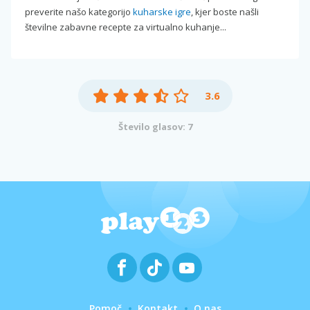
preverite našo kategorijo
kuharske igre
, kjer boste našli
številne zabavne recepte za virtualno kuhanje...
3.6
Število glasov: 7
Pomoč
Kontakt
O nas