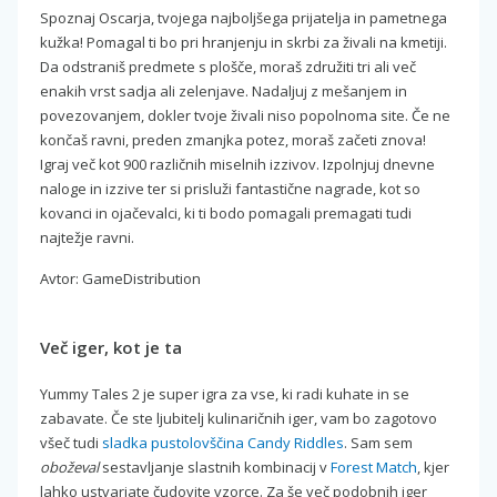
Spoznaj Oscarja, tvojega najboljšega prijatelja in pametnega
kužka! Pomagal ti bo pri hranjenju in skrbi za živali na kmetiji.
Da odstraniš predmete s plošče, moraš združiti tri ali več
enakih vrst sadja ali zelenjave. Nadaljuj z mešanjem in
povezovanjem, dokler tvoje živali niso popolnoma site. Če ne
končaš ravni, preden zmanjka potez, moraš začeti znova!
Igraj več kot 900 različnih miselnih izzivov. Izpolnjuj dnevne
naloge in izzive ter si prisluži fantastične nagrade, kot so
kovanci in ojačevalci, ki ti bodo pomagali premagati tudi
najtežje ravni.
Avtor: GameDistribution
Več iger, kot je ta
Yummy Tales 2 je super igra za vse, ki radi kuhate in se
zabavate. Če ste ljubitelj kulinaričnih iger, vam bo zagotovo
všeč tudi
sladka pustolovščina Candy Riddles
. Sam sem
oboževal
sestavljanje slastnih kombinacij v
Forest Match
, kjer
lahko ustvarjate čudovite vzorce. Za še več podobnih iger