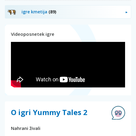
igre kmetija
(89)
Videoposnetek igre
O igri Yummy Tales 2
Nahrani živali