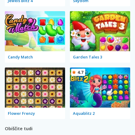
Jewels Blitz 4
Skydom
Candy Match
Garden Tales 3
4.7
Flower Frenzy
Aquablitz 2
Obiščite tudi