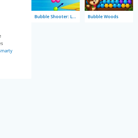
Bubble Shooter: Level Pack
Bubble Woods
e
es
Smarty