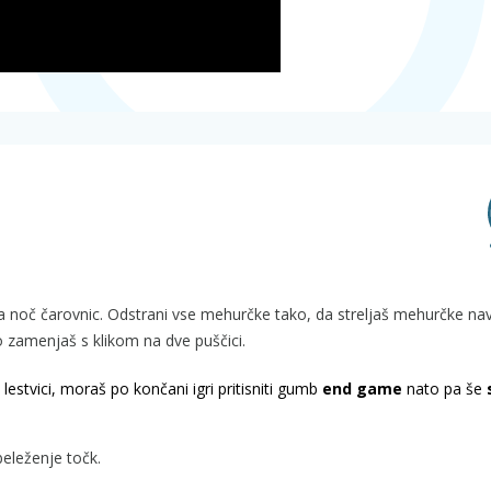
v za noč čarovnic. Odstrani vse mehurčke tako, da streljaš mehurčke na
ko zamenjaš s klikom na dve puščici.
lestvici, moraš po končani igri pritisniti gumb
end game
nato pa še
beleženje točk.