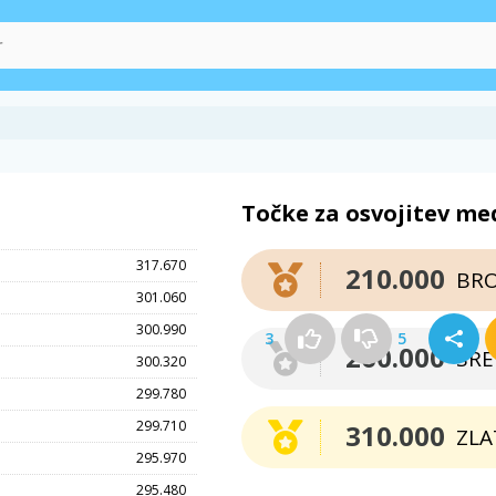
Točke za osvojitev me
317.670
210.000
BR
301.060
300.990
3
5
260.000
SR
300.320
299.780
299.710
310.000
ZLA
295.970
295.480