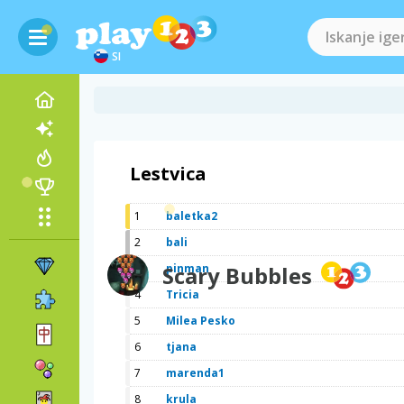
SI
Lestvica
1
baletka2
2
bali
3
Scary Bubbles
pinman
4
Tricia
5
Milea Pesko
6
tjana
7
marenda1
8
krula