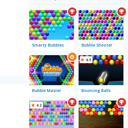
Smarty Bubbles
Bubble Shooter
4.3
Bubble Master
Bouncing Balls
4.2