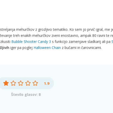
r streljanja mehurčkov z grozljivo tematiko. Ko sem jo prvič igral, me j
uževanje treh enakih mehurčkov zveni enostavno, ampak 80 ravni te r
izkusiti
Bubble Shooter Candy 3
s funkcijo zamenjave sladkarij ali pa
ljivih
iger pa poglej
Halloween Chain
z bučami in čarovnicami.
1.9
Število glasov: 8