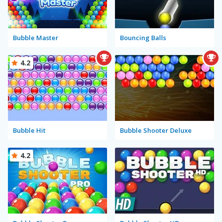
Bubble Master
Bouncing Balls
4.2
Bubble Hit
Bubble Shooter Deluxe
4.2