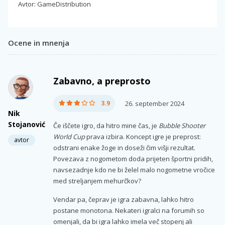
Avtor: GameDistribution
Ocene in mnenja
Zabavno, a preprosto
3.9
26. september 2024
Nik
Stojanović
Če iščete igro, da hitro mine čas, je
Bubble Shooter
World Cup
prava izbira. Koncept igre je preprost:
avtor
odstrani enake žoge in doseži čim višji rezultat.
Povezava z nogometom doda prijeten športni pridih,
navsezadnje kdo ne bi želel malo nogometne vročice
med streljanjem mehurčkov?
Vendar pa, čeprav je igra zabavna, lahko hitro
postane monotona. Nekateri igralci na forumih so
omenjali, da bi igra lahko imela več stopenj ali