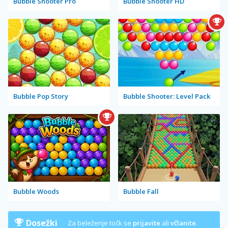
Bubble Shooter Pro
Bubble Shooter HD
Bubble Pop Story
Bubble Shooter: Level Pack
Bubble Woods
Bubble Fall
Dosežki
Za beleženje točk se
prijavite
ali
včlanite
.