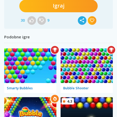
Igraj
30
9
Podobne igre
Smarty Bubbles
Bubble Shooter
4.3