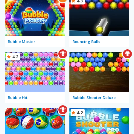
4.3
Bubble Master
Bouncing Balls
4.2
Bubble Hit
Bubble Shooter Deluxe
4.2