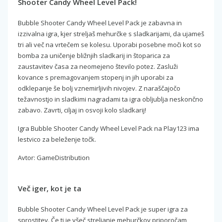
Shooter Candy Wheel Level Pack!
Bubble Shooter Candy Wheel Level Pack je zabavna in
izzivalna igra, kjer streljaš mehurčke s sladkarijami, da ujameš
tri ali več na vrtečem se kolesu. Uporabi posebne moči kot so
bomba za uničenje bližnjih sladkarij in štoparica za
zaustavitev časa za neomejeno število potez. Zasluži
kovance s premagovanjem stopenj in jih uporabi za
odklepanje še bolj vznemirljivih nivojev. Z naraščajočo
težavnostjo in sladkimi nagradami ta igra obljublja neskončno
zabavo. Zavrti, ciljaj in osvoji kolo sladkarij!
Igra Bubble Shooter Candy Wheel Level Pack na Play123 ima
lestvico za beleženje točk.
Avtor: GameDistribution
Več iger, kot je ta
Bubble Shooter Candy Wheel Level Pack je super igra za
sprostitev. Če ti je všeč streljanje mehurčkov priporočam