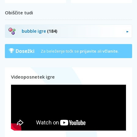
Obiščite tudi
bubble igre
(184)
Dosežki
Za beleženje točk se
prijavite
ali
včlanite
.
Videoposnetek igre