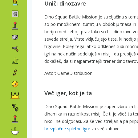
Uniči dinozavre
Dino Squad Battle Mission je streljačina s tema
so po množičnem izumrtju v obdobju triasa in j
borijo med seboj, prav tako so bili dinozavri voj
seveda strelja. Vrste vključujejo tiste, ki hodijo
trgovine. Poleg tega lahko odkleneš tudi močne
igri na nek način sodeluješ v misiji, da prebije
dokažeš, da si najpametnejši trener dinozavrov
Avtor: GameDistribution
Več iger, kot je ta
Dino Squad: Battle Mission je super izbira za lju
dinamika in raznolikost misij. Če ti je všeč ta t
nikoli ne dolgočasi. Za še več streljanja pa pr
brezplačne spletne igre
za več zabave.