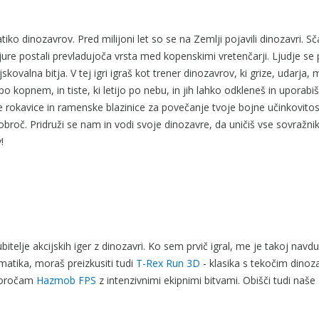
tiko dinozavrov. Pred milijoni let so se na Zemlji pojavili dinozavri. 
ure postali prevladujoča vrsta med kopenskimi vretenčarji. Ljudje se
skovalna bitja. V tej igri igraš kot trener dinozavrov, ki grize, udarja,
 po kopnem, in tiste, ki letijo po nebu, in jih lahko odkleneš in uporabi
 rokavice in ramenske blazinice za povečanje tvoje bojne učinkovitosti
š obroč. Pridruži se nam in vodi svoje dinozavre, da uničiš vse sovražnik
!
bitelje akcijskih iger z dinozavri. Ko sem prvič igral, me je takoj navduš
ematika, moraš preizkusiti tudi
T-Rex Run 3D
- klasika s tekočim dinoz
iporočam
Hazmob FPS
z intenzivnimi ekipnimi bitvami. Obišči tudi naše