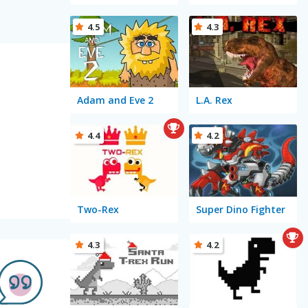
4.5
4.3
Adam and Eve 2
L.A. Rex
4.4
4.2
Two-Rex
Super Dino Fighter
4.3
4.2