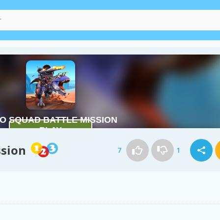
ssion
7
1