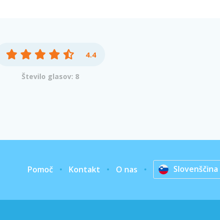
4.4
Število glasov: 8
Slovenščina
Pomoč
Kontakt
O nas