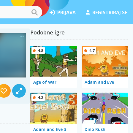
PRIJAVA
REGISTRIRAJ SE
Podobne igre
4.8
4.7
Age of War
Adam and Eve
4.2
Adam and Eve 3
Dino Rush