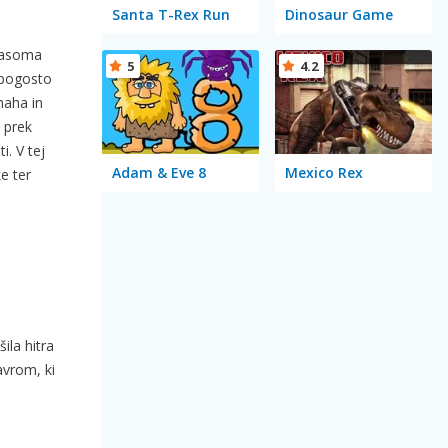
Santa T-Rex Run
Dinosaur Game
Sčasoma
5
4.2
 pogosto
 maha in
š prek
. V tej
Adam & Eve 8
Mexico Rex
e ter
ila hitra
avrom, ki