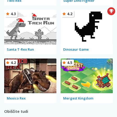
Two-Rex
Super Dino Fighter
4.3
4.2
Santa T-Rex Run
Dinosaur Game
4.2
4.5
Mexico Rex
Mergest Kingdom
Obiščite tudi