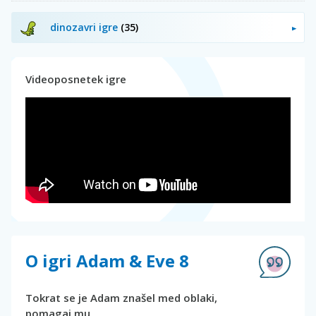
dinozavri igre
(35)
Videoposnetek igre
O igri Adam & Eve 8
Tokrat se je Adam znašel med oblaki,
pomagaj mu