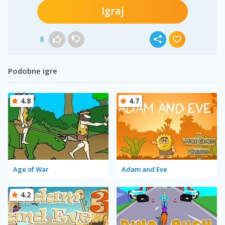
Igraj
8
Podobne igre
4.8
4.7
Age of War
Adam and Eve
4.2