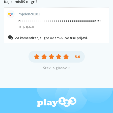
Kaj si misliš o igri?
mjelenc8203
buuuuuuuuuuuuuuuuuuuuuuuuuuuuuuuuuuuuu!!!!!!!!
13. julij 2023
Za komentiranje igre Adam & Eve 8 se prijavi.
5.0
Število glasov: 8