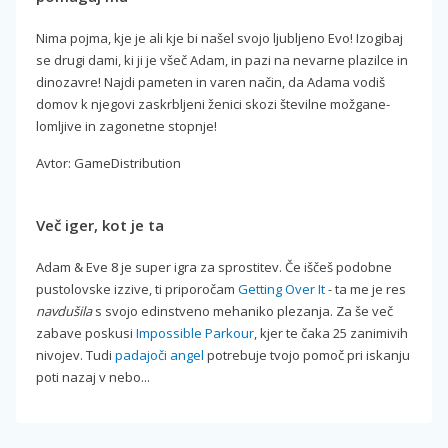
Nima pojma, kje je ali kje bi našel svojo ljubljeno Evo! Izogibaj
se drugi dami, ki ji je všeč Adam, in pazi na nevarne plazilce in
dinozavre! Najdi pameten in varen način, da Adama vodiš
domov k njegovi zaskrbljeni ženici skozi številne možgane-
lomljive in zagonetne stopnje!
Avtor: GameDistribution
Več iger, kot je ta
Adam & Eve 8 je super igra za sprostitev. Če iščeš podobne
pustolovske izzive, ti priporočam
Getting Over It
- ta me je res
navdušila
s svojo edinstveno mehaniko plezanja. Za še več
zabave poskusi
Impossible Parkour
, kjer te čaka 25 zanimivih
nivojev. Tudi
padajoči angel
potrebuje tvojo pomoč pri iskanju
poti nazaj v nebo...