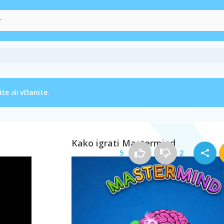
ite
ali
včlanite
.
Kako igrati Mastermind
5
2