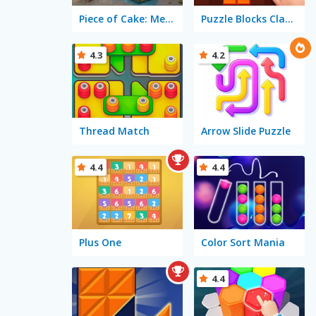
Piece of Cake: Merge and Bake
Puzzle Blocks Classic
4.3
4.2
Thread Match
Arrow Slide Puzzle
4.4
4.4
Plus One
Color Sort Mania
4.4