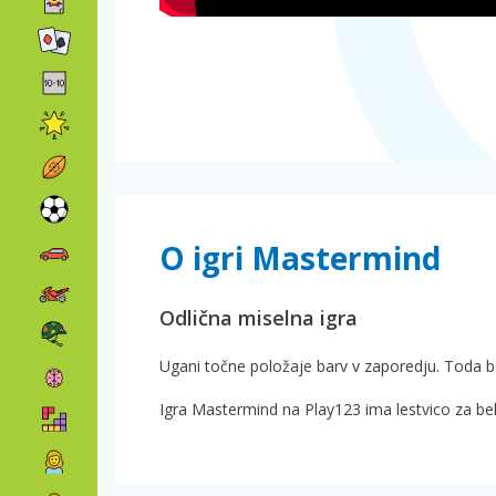
O igri Mastermind
Odlična miselna igra
Ugani točne položaje barv v zaporedju. Toda b
Igra Mastermind na Play123 ima lestvico za bel