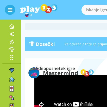
SI
Dosežki
Za beleženje točk se
prijav
Videoposnetek igre
Mastermind