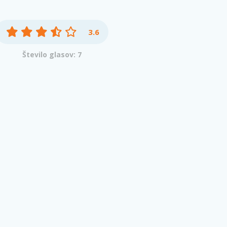
3.6
Število glasov: 7