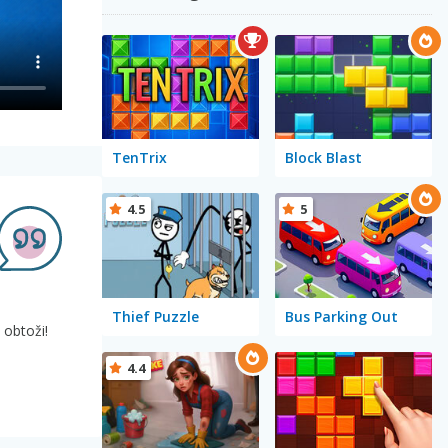
TenTrix
Block Blast
4.5
5
Thief Puzzle
Bus Parking Out
 obtoži!
4.4