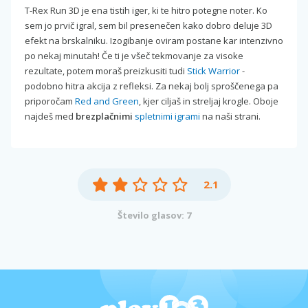
T-Rex Run 3D je ena tistih iger, ki te hitro potegne noter. Ko
sem jo prvič igral, sem bil presenečen kako dobro deluje 3D
efekt na brskalniku. Izogibanje oviram postane kar intenzivno
po nekaj minutah! Če ti je všeč tekmovanje za visoke
rezultate, potem moraš preizkusiti tudi
Stick Warrior
-
podobno hitra akcija z refleksi. Za nekaj bolj sproščenega pa
priporočam
Red and Green
, kjer ciljaš in streljaj krogle. Oboje
najdeš med
brezplačnimi
spletnimi igrami
na naši strani.
2.1
Število glasov: 7