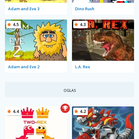
Adam and Eve 3
Dino Rush
4.5
4.3
Adam and Eve 2
L.A. Rex
OGLAS
4.4
4.2