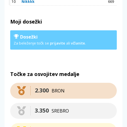
10
Nikkkk
669
Moji dosežki
Dosežki
Za beleženje točk se
prijavite
ali
včlanite
.
Točke za osvojitev medalje
2.300
BRON
3.350
SREBRO