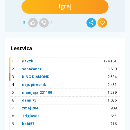
Igraj
3
4
Lestvica
1
neZzk
174.181
2
sobočanec
3.830
3
KING DIAMOND
2.534
4
nejc pirecnik
2.435
5
niamjaja_221100
1.539
6
dami 75
1.036
7
zmaj 204
909
8
Triglav62
855
9
babi57
716