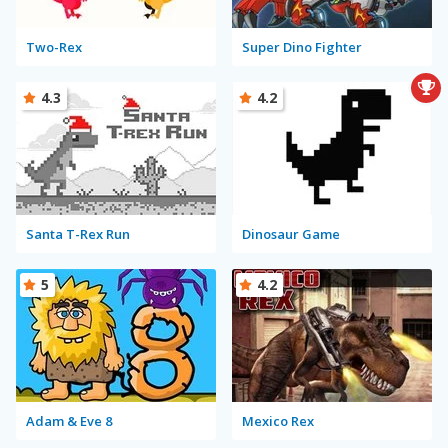
Two-Rex
Super Dino Fighter
4.3
4.2
Santa T-Rex Run
Dinosaur Game
5
4.2
Adam & Eve 8
Mexico Rex