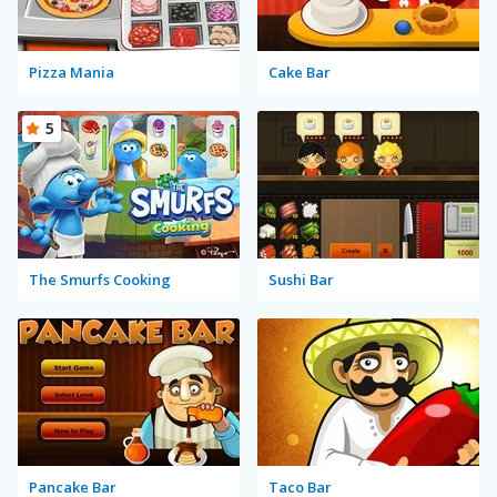
Pizza Mania
Cake Bar
5
The Smurfs Cooking
Sushi Bar
Pancake Bar
Taco Bar