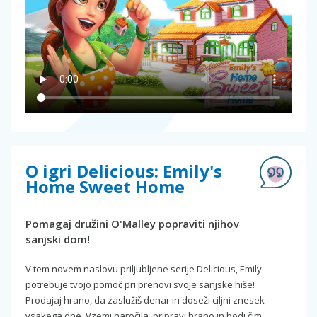
O igri Delicious: Emily's
Home Sweet Home
Pomagaj družini O'Malley popraviti njihov
sanjski dom!
V tem novem naslovu priljubljene serije Delicious, Emily
potrebuje tvojo pomoč pri prenovi svoje sanjske hiše!
Prodajaj hrano, da zaslužiš denar in doseži ciljni znesek
vsakega dne. Vzemi naročila, pripravi hrano in bodi čim