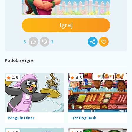
Igraj
6
3
Podobne igre
4.8
4.8
Penguin Diner
Hot Dog Bush