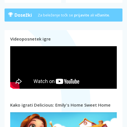
Dosežki
Za beleženje točk se
prijavite
ali
včlanite
.
Videoposnetek igre
Kako igrati Delicious: Emily's Home Sweet Home