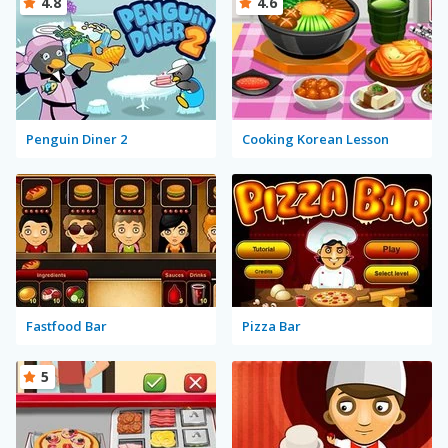
4.8
4.6
Penguin Diner 2
Cooking Korean Lesson
Fastfood Bar
Pizza Bar
5