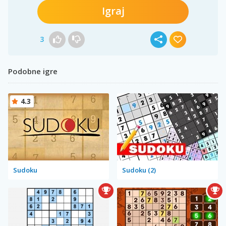
Igraj
3
Podobne igre
4.3
Sudoku
Sudoku (2)