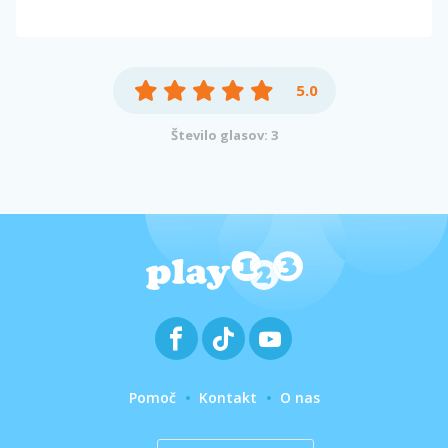
5.0
Število glasov: 3
Pomoč
Kontakt
O nas