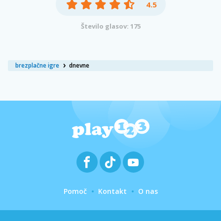
4.5
Število glasov: 175
brezplačne igre
dnevne
Pomoč
Kontakt
O nas