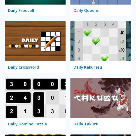
Daily Freecell
Daily Queens
Daily Crossword
Daily Kakurasu
Daily Domino Puzzle
Daily Takuzu