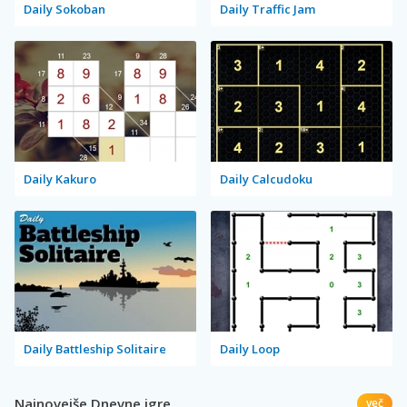
Daily Sokoban
Daily Traffic Jam
Daily Kakuro
Daily Calcudoku
Daily Battleship Solitaire
Daily Loop
Najnovejše Dnevne igre
več