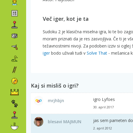
Več iger, kot je ta
Sudoku 2 je klasična miselna igra, ki te bo zago
moram priznati da je res zasvojljiva. Če ti je 
težavnostnimi nivoji. Za podoben izziv si oglej
iger
bodo uživali tudi v
Solve That
- mešanica k
Kaj si misliš o igri?
igro Lyfoes
mrjhbjn
30. april 2017
jas sem pameten do
blesavi MAJMUN
2. april 2012