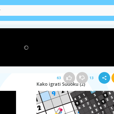
63
13
Kako igrati Sudoku (2)