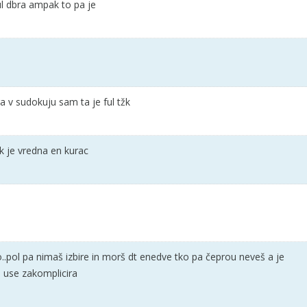
ul dbra ampak to pa je
a v sudokuju sam ta je ful tžk
k je vredna en kurac
po..pol pa nimaš izbire in morš dt enedve tko pa čeprou neveš a je
pa use zakomplicira