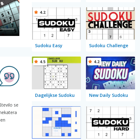
4.2
Sudoku Easy
Sudoku Challenge
4.5
4.2
Dagelijkse Sudoku
New Daily Sudoku
število se
 nekatera
čen