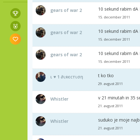
10 sekund rabim dA
gears of war 2
15. december 2011
10 sekund rabim dA
gears of war 2
15. december 2011
10 sekund rabim dA
gears of war 2
15. december 2011
t ko tko
ι ♥ 1 ∂ιяєcтιση
29. avgust 2011
v 21 minutah in 35 
Whistler
21. avgust 2011
suduko je moje najbolj
Whistler
21. avgust 2011