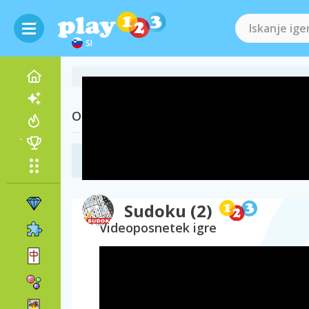
SI
Obiščite tudi
Igre sudoku
(40)
Sudoku (2)
Videoposnetek igre