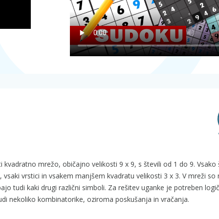
i kvadratno mrežo, običajno velikosti 9 x 9, s števili od 1 do 9. Vsako 
 vsaki vrstici in vsakem manjšem kvadratu velikosti 3 x 3. V mreži so
jo tudi kaki drugi različni simboli. Za rešitev uganke je potreben logi
a tudi nekoliko kombinatorike, oziroma poskušanja in vračanja.