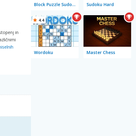
Block Puzzle Sudoku
Sudoku Hard
4.4
stopenj in
azličnimi
iselnih
Wordoku
Master Chess