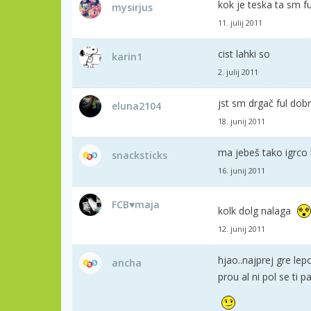
kok je teska ta sm f
mysirjus
11. julij 2011
cist lahki so
karin1
2. julij 2011
jst sm drgač ful dobr
eluna2104
18. junij 2011
ma jebeš tako igrco 
snacksticks
16. junij 2011
FCB♥maja
kolk dolg nalaga
12. junij 2011
hjao..najprej gre le
ancha
prou al ni pol se ti 