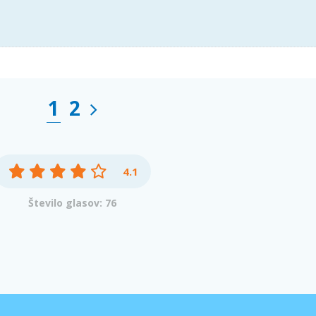
1
2
4.1
Število glasov: 76