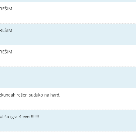
 REŠIM
 REŠIM
 REŠIM
sekundah rešen suduko na hard.
ša igra 4 ever!!!!!!!!!