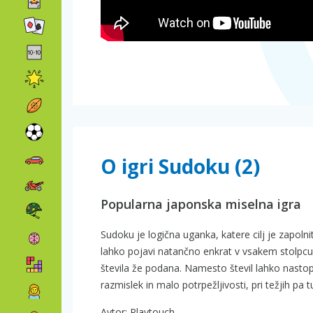
O igri Sudoku (2)
Popularna japonska miselna igra
Sudoku je logična uganka, katere cilj je zapolnit
lahko pojavi natančno enkrat v vsakem stolpcu,
števila že podana. Namesto števil lahko nastopa
razmislek in malo potrpežljivosti, pri težjih p
Avtor: Playtouch