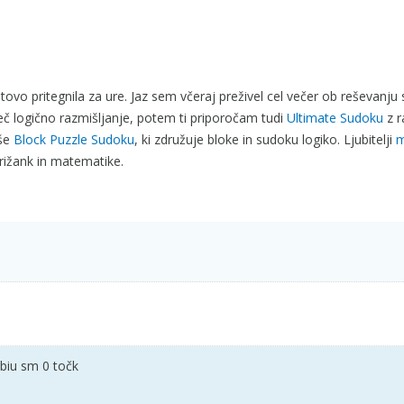
tovo pritegnila za ure. Jaz sem včeraj preživel cel večer ob reševanju 
všeč logično razmišljanje, potem ti priporočam tudi
Ultimate Sudoku
z r
 še
Block Puzzle Sudoku
, ki združuje bloke in sudoku logiko. Ljubitelji
m
rižank in matematike.
biu sm 0 točk