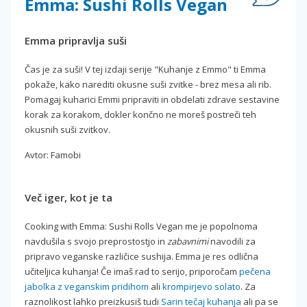
Emma: Sushi Rolls Vegan
Emma pripravlja suši
Čas je za suši! V tej izdaji serije "Kuhanje z Emmo" ti Emma
pokaže, kako narediti okusne suši zvitke - brez mesa ali rib.
Pomagaj kuharici Emmi pripraviti in obdelati zdrave sestavine
korak za korakom, dokler končno ne moreš postreči teh
okusnih suši zvitkov.
Avtor: Famobi
Več iger, kot je ta
Cooking with Emma: Sushi Rolls Vegan me je popolnoma
navdušila s svojo preprostostjo in
zabavnimi
navodili za
pripravo veganske različice sushija. Emma je res odlična
učiteljica kuhanja! Če imaš rad to serijo, priporočam
pečena
jabolka z veganskim pridihom
ali
krompirjevo solato
. Za
raznolikost lahko preizkusiš tudi
Sarin tečaj kuhanja
ali pa se