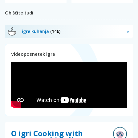
Obiščite tudi
igre kuhanja
(146)
Videoposnetek igre
O igri Cooking with