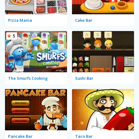
Pizza Mania
Cake Bar
5
The Smurfs Cooking
Sushi Bar
Pancake Bar
Taco Bar