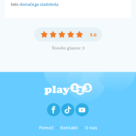
lotis
domačega sladoleda
.
5.0
Število glasov: 3
Pomoč
Kontakt
O nas