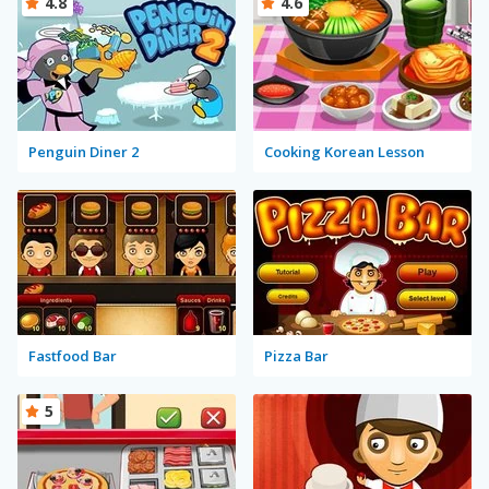
4.8
4.6
Penguin Diner 2
Cooking Korean Lesson
Fastfood Bar
Pizza Bar
5