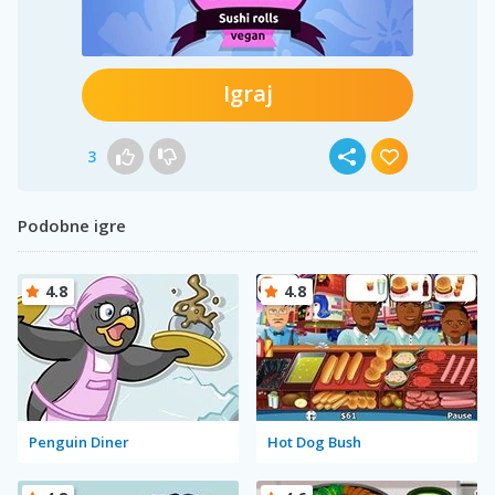
Igraj
3
Podobne igre
4.8
4.8
Penguin Diner
Hot Dog Bush