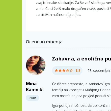
vsaj tri enake sladkarije. Za še več sladkega v
vrste. Če si želiš malo drugačen
twist
, poskusi
zanimivim načinom igranja...
Ocene in mnenja
Zabavna, a enolična p
28. september
3.3
Mina
Če iščete preprosto, a zanimivo igro
Kamnik
temelji na konceptu Mahjong Connect,
vam morda na prvi pogled ponudi sl
avtor
Igra ponuja možnost, da po končani p