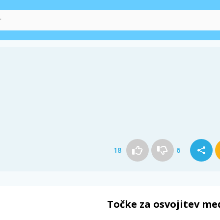
18
6
Točke za osvojitev me