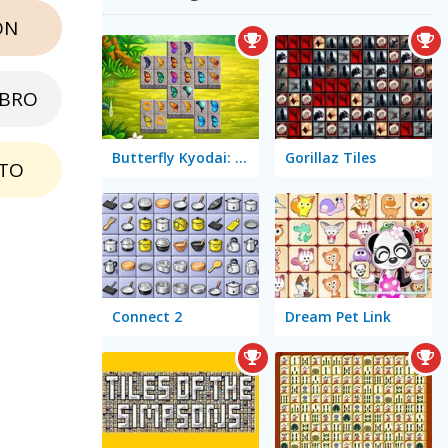
ON
EBRO
Butterfly Kyodai: Mahjong Connect
Gorillaz Tiles
TO
Connect 2
Dream Pet Link