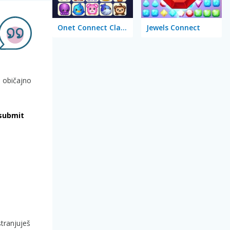
Onet Connect Classic
Jewels Connect
i običajno
submit
stranjuješ