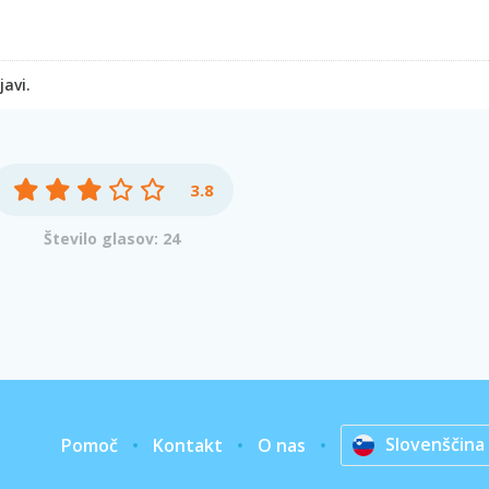
avi.
3.8
Število glasov: 24
Slovenščina
Pomoč
Kontakt
O nas