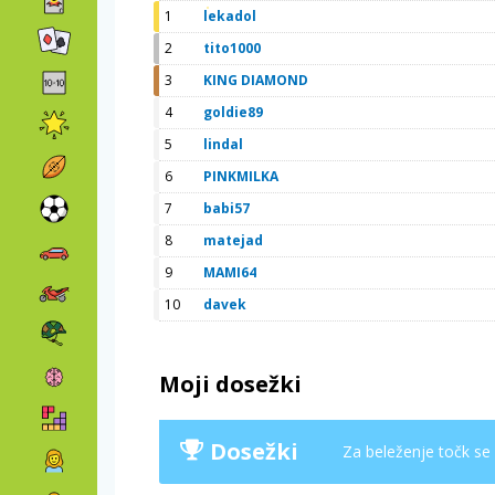
1
lekadol
2
tito1000
3
KING DIAMOND
4
goldie89
5
lindal
6
PINKMILKA
7
babi57
8
matejad
9
MAMI64
10
davek
Moji dosežki
Dosežki
Za beleženje točk se