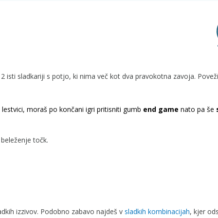
2 isti sladkariji s potjo, ki nima več kot dva pravokotna zavoja. Povež
lestvici, moraš po končani igri pritisniti gumb
end game
nato pa še
beleženje točk.
sladkih izzivov. Podobno zabavo najdeš v
sladkih kombinacijah
, kjer od