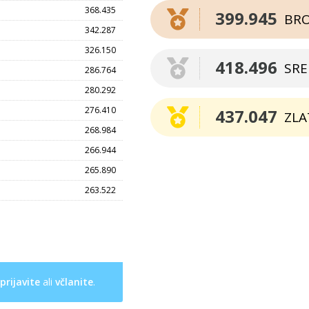
368.435
399.945
BR
342.287
326.150
418.496
SR
286.764
280.292
276.410
437.047
ZLA
268.984
266.944
265.890
263.522
prijavite
ali
včlanite
.