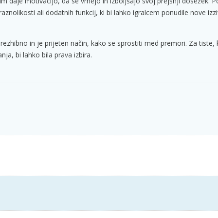
j jim daje motivacijo, da se vrnejo in izboljšajo svoj prejšnji dosežek. P
aznolikosti ali dodatnih funkcij, ki bi lahko igralcem ponudile nove izziv
rezhibno in je prijeten način, kako se sprostiti med premori. Za tiste, k
ja, bi lahko bila prava izbira.