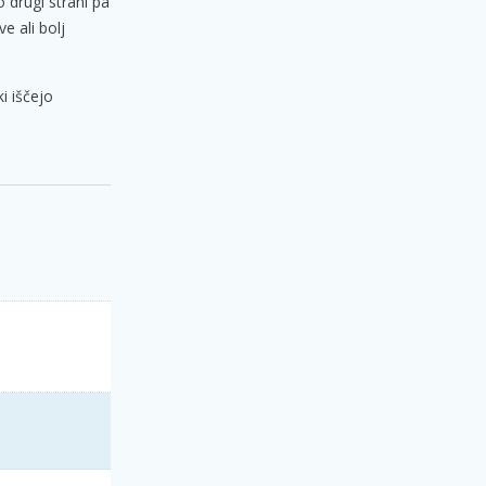
o drugi strani pa
e ali bolj
i iščejo