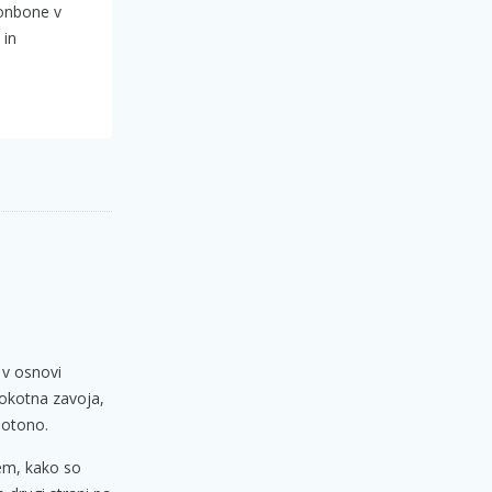
bonbone v
 in
 v osnovi
vokotna zavoja,
notono.
sem, kako so