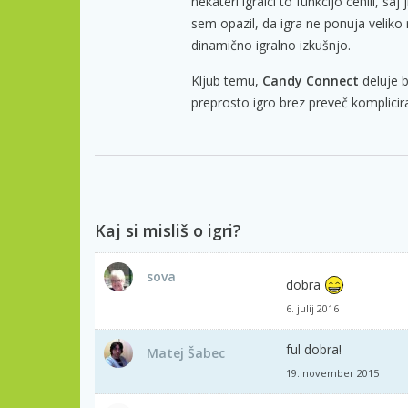
nekateri igralci to funkcijo cenili, sa
sem opazil, da igra ne ponuja veliko r
dinamično igralno izkušnjo.
Kljub temu,
Candy Connect
deluje b
preprosto igro brez preveč kompliciran
Kaj si misliš o igri?
sova
dobra
6. julij 2016
ful dobra!
Matej Šabec
19. november 2015