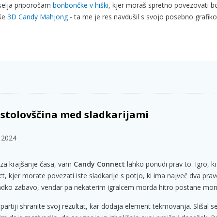
eselja priporočam
bonbončke v hiški
, kjer moraš spretno povezovati 
 še
3D Candy Mahjong
- ta me je res navdušil s svojo posebno grafiko
ustolovščina med sladkarijami
 2024
 za krajšanje časa, vam
Candy Connect
lahko ponudi prav to. Igro, ki
 kjer morate povezati iste sladkarije s potjo, ki ima največ dva pra
adko zabavo, vendar pa nekaterim igralcem morda hitro postane mo
artiji shranite svoj rezultat, kar dodaja element tekmovanja. Slišal 