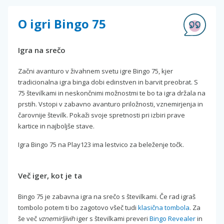
O igri Bingo 75
Igra na srečo
Začni avanturo v živahnem svetu igre Bingo 75, kjer
tradicionalna igra binga dobi edinstven in barvit preobrat. S
75 številkami in neskončnimi možnostmi te bo ta igra držala na
prstih. Vstopi v zabavno avanturo priložnosti, vznemirjenja in
čarovnije številk. Pokaži svoje spretnosti pri izbiri prave
kartice in najboljše stave.
Igra Bingo 75 na Play123 ima lestvico za beleženje točk.
Več iger, kot je ta
Bingo 75 je zabavna igra na srečo s številkami. Če rad igraš
tombolo potem ti bo zagotovo všeč tudi
klasična tombola
. Za
še več
vznemirljivih
iger s številkami preveri
Bingo Revealer
in