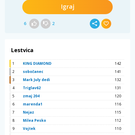
Igraj
6
2
Lestvica
1
KING DIAMOND
142
2
sobočanec
141
3
Mark July dedi
132
4
Triglav62
131
5
zmaj 204
120
6
marenda1
116
7
Nejaz
115
8
Milea Pesko
112
9
Vojtek
110