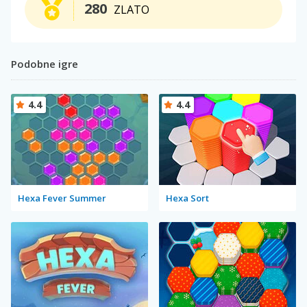
280
ZLATO
Podobne igre
4.4
4.4
Hexa Fever Summer
Hexa Sort