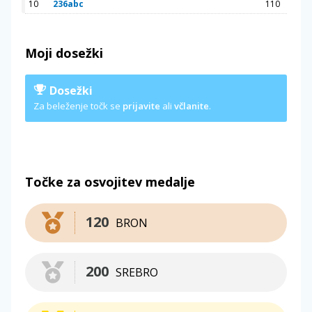
10
236abc
110
Moji dosežki
Dosežki
Za beleženje točk se
prijavite
ali
včlanite
.
Točke za osvojitev medalje
120
BRON
200
SREBRO