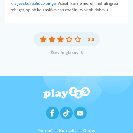
kraljevsko različico binga
. Včasih kar ne morem nehati igrati
teh iger, sploh ko zaslišim tisti značilni zvok ob dobitku...
3.8
Število glasov: 8
Pomoč
Kontakt
O nas