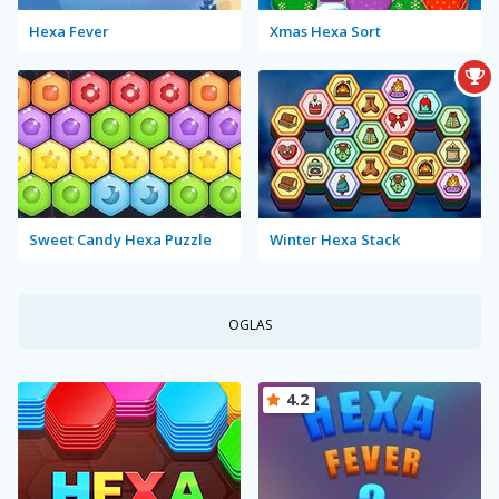
Hexa Fever
Xmas Hexa Sort
Sweet Candy Hexa Puzzle
Winter Hexa Stack
OGLAS
4.2