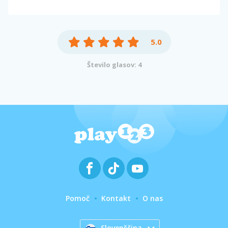
5.0
Število glasov: 4
Pomoč
Kontakt
O nas
Slovenščina