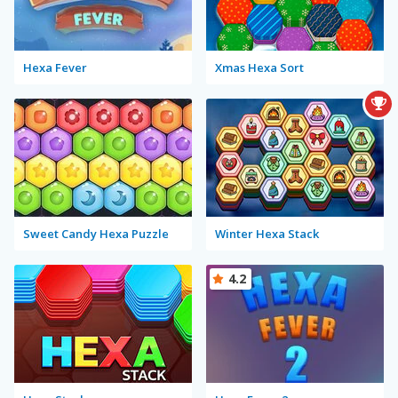
Hexa Fever
Xmas Hexa Sort
Sweet Candy Hexa Puzzle
Winter Hexa Stack
4.2