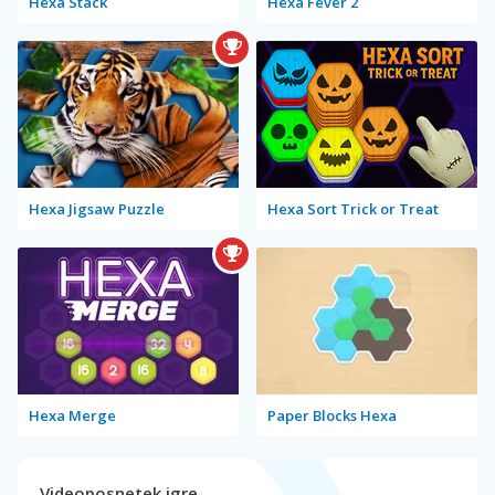
Hexa Stack
Hexa Fever 2
Hexa Jigsaw Puzzle
Hexa Sort Trick or Treat
Hexa Merge
Paper Blocks Hexa
Videoposnetek igre