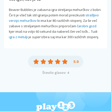
Beaver Bubbles je zabavna igra streljanja mehurčkov z bobri.
Če ti je všeč tak stil igranja potem moraš preizkusiti
strašljivo
verzijo mehurčkov
ki ima kar 80 različnih stopenj. Za še več
zabave s streljanjem mehurčkov priporočam
čarobni gozd
kjer imaš na voljo 60 sekund da nabereš čim več točk... Tudi
igra z metulji
je
super
izbira saj ima kar 300 različnih stopenj.
5.0
Število glasov: 4