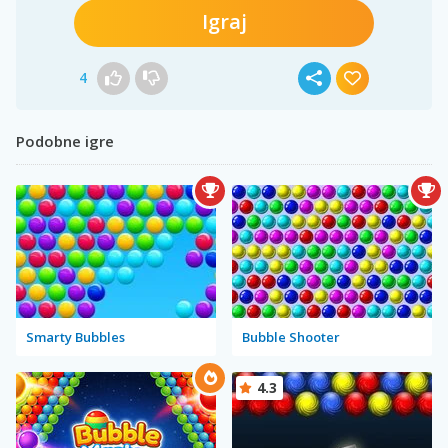
Igraj
4
Podobne igre
Smarty Bubbles
Bubble Shooter
4.3