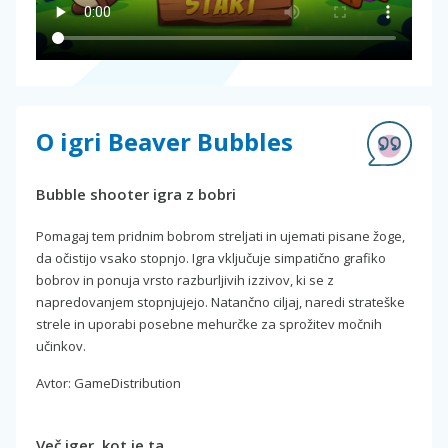
O igri Beaver Bubbles
Bubble shooter igra z bobri
Pomagaj tem pridnim bobrom streljati in ujemati pisane žoge,
da očistijo vsako stopnjo. Igra vključuje simpatično grafiko
bobrov in ponuja vrsto razburljivih izzivov, ki se z
napredovanjem stopnjujejo. Natančno ciljaj, naredi strateške
strele in uporabi posebne mehurčke za sprožitev močnih
učinkov.
Avtor: GameDistribution
Več iger, kot je ta