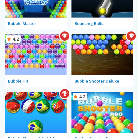
Bubble Master
Bouncing Balls
4.2
Bubble Hit
Bubble Shooter Deluxe
4.2