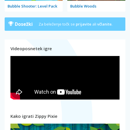
Bubble Shooter: Level Pack
Bubble Woods
Dosežki
Za beleženje točk se
prijavite
ali
včlanite
.
Videoposnetek igre
Kako igrati Zippy Pixie