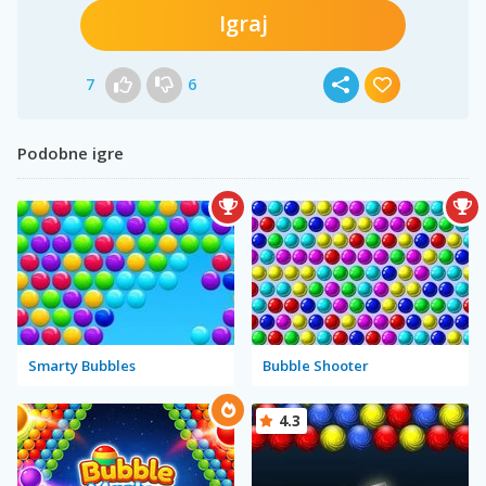
Igraj
7
6
Podobne igre
Smarty Bubbles
Bubble Shooter
4.3