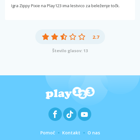
Igra Zippy Pixie na Play123 ima lestvico za beleženje točk.
2.7
Število glasov: 13
Pomoč
Kontakt
O nas