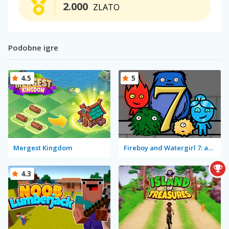
2.000
ZLATO
Podobne igre
4.5
5
Mergest Kingdom
Fireboy and Watergirl 7: and Friends
4.3