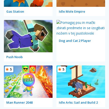
Gas Station
Idle Mole Empire
Dog and Cat 2 Player
Push Noob
5
5
Man Runner 2048
Idle Arks: Sail and Build 2