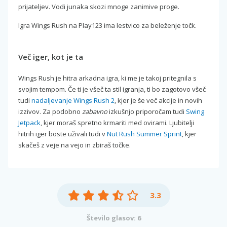
prijateljev. Vodi junaka skozi mnoge zanimive proge.
Igra Wings Rush na Play123 ima lestvico za beleženje točk.
Več iger, kot je ta
Wings Rush je hitra arkadna igra, ki me je takoj pritegnila s
svojim tempom. Če ti je všeč ta stil igranja, ti bo zagotovo všeč
tudi
nadaljevanje Wings Rush 2
, kjer je še več akcije in novih
izzivov. Za podobno
zabavno
izkušnjo priporočam tudi
Swing
Jetpack
, kjer moraš spretno krmariti med ovirami. Ljubitelji
hitrih iger boste uživali tudi v
Nut Rush Summer Sprint
, kjer
skačeš z veje na vejo in zbiraš točke.
3.3
Število glasov: 6