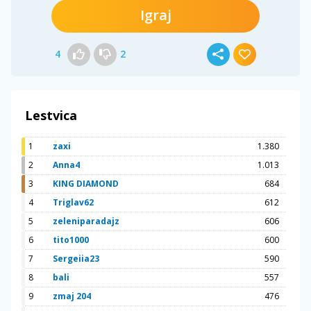
Igraj
4
2
Lestvica
1
zaxi
1.380
2
Anna4
1.013
3
KING DIAMOND
684
4
Triglav62
612
5
zeleniparadajz
606
6
tito1000
600
7
Sergeiia23
590
8
bali
557
9
zmaj 204
476