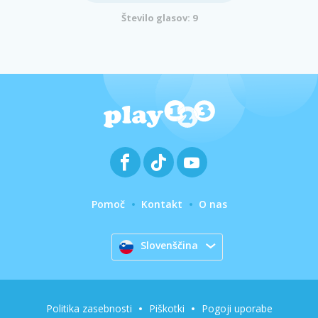
Število glasov: 9
Pomoč
Kontakt
O nas
Slovenščina
Politika zasebnosti
Piškotki
Pogoji uporabe