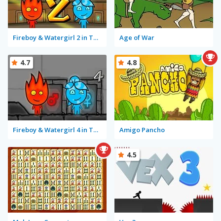
Fireboy & Watergirl 2 in The Light Temple
Age of War
4.7
4.8
Fireboy & Watergirl 4 in The Crystal Temple
Amigo Pancho
4.5