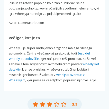
Jolie in zagotoviti popolno kolo zanjo. Pripravi se na
potovanje, polno izzivov in očarljivih zgodbenih elementov, ki
igre Wheelyja naredijo za priljubljene med igralci!
Avtor: GameDistribution
Več iger, kot je ta
Wheely 3 je super nadaljevanje zgodbe malega rdečega
avtomobila. Če ti je všeč, moraš preizkusiti tudi
šesti del
Wheely pustolovščin
, kjer naš junak reši princeso. Za še več
zabave s tem
simpatičnim
avtomobilčkom preveri
Wheely kot
detektiv
, kjer se preizkusi v reševanju zločina. Ljubitelji
miselnih iger boste uživali tudi v
vesoljski avanturi z
Wheelyjem
, kjer pomaga vesoljčkom popraviti njihovo ladjo...
3.9