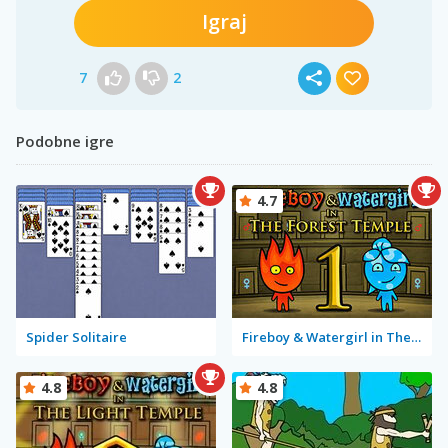
Igraj
7
2
Podobne igre
4.7
Spider Solitaire
Fireboy & Watergirl in The Forest Temple
4.8
4.8