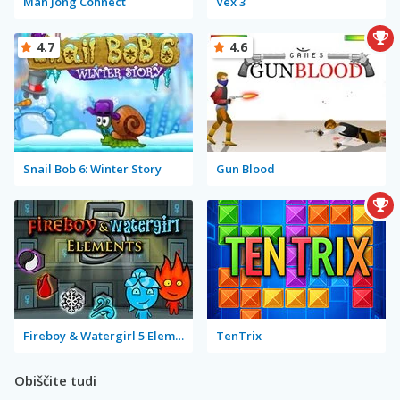
Mah Jong Connect
Vex 3
4.7
4.6
Snail Bob 6: Winter Story
Gun Blood
Fireboy & Watergirl 5 Elements
TenTrix
Obiščite tudi