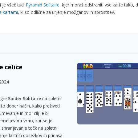
 je všeč tudi
Pyramid Solitaire
, kjer moraš odstraniti vse karte tako, d
 s kartami
, ki so odlične za urjenje možganov in sprostitev.
e celice
 2024
 igre
Spider Solitaire
na spletni
 to dober način, kako preživeti
umevanje in moj cilj je bil
meljev na vrhu
, kar se je
a shranjevanje točk na spletni
anje lastnih dosežkov in prinaša