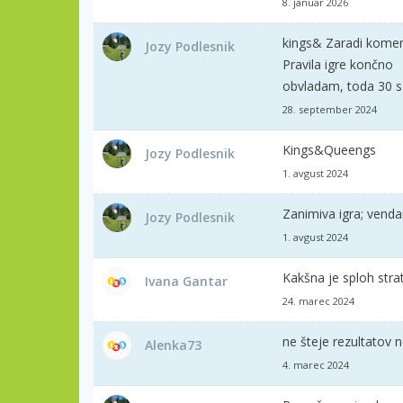
8. januar 2026
kings& Zaradi koment
Jozy Podlesnik
Pravila igre končno
obvladam, toda 30 s. 
28. september 2024
Kings&Queengs
Jozy Podlesnik
1. avgust 2024
Zanimiva igra; venda
Jozy Podlesnik
1. avgust 2024
Kakšna je sploh strat
Ivana Gantar
24. marec 2024
ne šteje rezultatov 
Alenka73
4. marec 2024