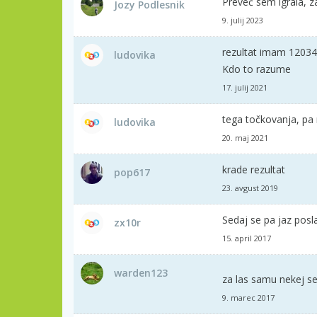
Preveč sem igrala, z
Jozy Podlesnik
9. julij 2023
rezultat imam 12034
ludovika
Kdo to razume
17. julij 2021
tega točkovanja, p
ludovika
20. maj 2021
krade rezultat
pop617
23. avgust 2019
Sedaj se pa jaz posl
zx10r
15. april 2017
warden123
za las samu nekej s
9. marec 2017