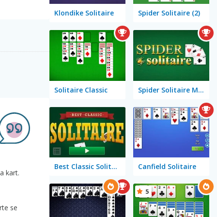
Klondike Solitaire
Spider Solitaire (2)
Solitaire Classic
Spider Solitaire Mobile
Best Classic Solitaire
Canfield Solitaire
a kart.
5
rte se