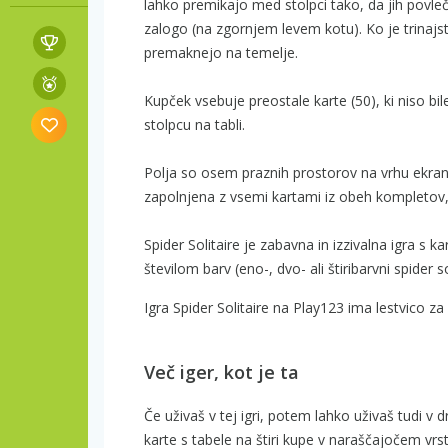
lahko premikajo med stolpci tako, da jih pov
zalogo (na zgornjem levem kotu). Ko je trinajs
premaknejo na temelje.
Kupček vsebuje preostale karte (50), ki niso bi
stolpcu na tabli.
Polja so osem praznih prostorov na vrhu ekrana
zapolnjena z vsemi kartami iz obeh kompletov,
Spider Solitaire je zabavna in izzivalna igra s ka
številom barv (eno-, dvo- ali štiribarvni spider 
Igra Spider Solitaire na Play123 ima lestvico za
Več iger, kot je ta
Če uživaš v tej igri, potem lahko uživaš tudi v 
karte s tabele na štiri kupe v naraščajočem vrs