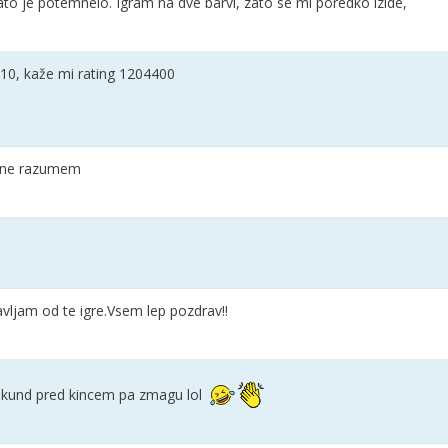
ato je potemnelo. Igram na dve barvi, zato se mi poredko izide,
10, kaže mi rating 1204400
a ne razumem
avljam od te igre.Vsem lep pozdrav!!
ekund pred kincem pa zmagu lol