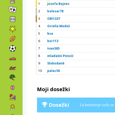
1
Jozefa Bojnec
2
kolesar78
3
OBI1337
4
Oriella Medoš
5
bsa
6
bor113
7
ivan585
8
mlađašni Penzić
9
Slobodan6
10
palac56
Moji dosežki
Dosežki
Za beleženje točk se