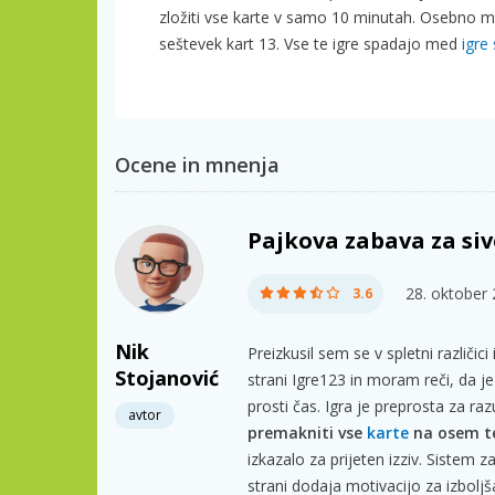
zložiti vse karte v samo 10 minutah. Osebno mi
seštevek kart 13. Vse te igre spadajo med
igre
Ocene in mnenja
Pajkova zabava za siv
28. oktober
3.6
Nik
Preizkusil sem se v spletni različici
Stojanović
strani Igre123 in moram reči, da je
prosti čas. Igra je preprosta za raz
avtor
premakniti vse
karte
na osem te
izkazalo za prijeten izziv. Sistem z
strani dodaja motivacijo za izboljš