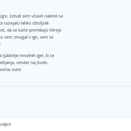
igre, četudi sem včasih naletel na
 razvijalci lahko izboljšali
st, da se karte premikajo hitreje
ko sem zmagal v igri, sem se
 ljubitelje miselnih iger, ki se
mišljanju, vendar naj bodo
nične ovire.
 odpre