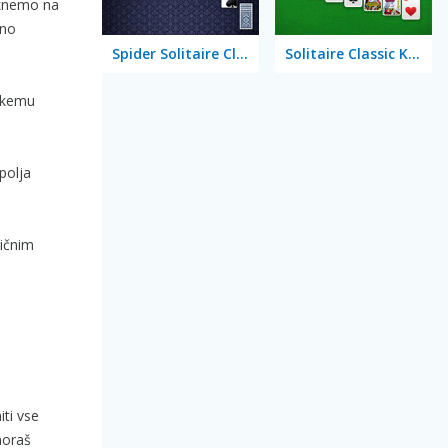
iknemo na
jno
Spider Solitaire Classic
Solitaire Classic Klondike
sakemu
polja
ličnim
ti vse
moraš