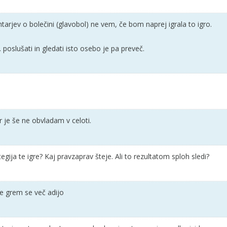
arjev o bolečini (glavobol) ne vem, če bom naprej igrala to igro.
poslušati in gledati isto osebo je pa preveč.
r je še ne obvladam v celoti.
egija te igre? Kaj pravzaprav šteje. Ali to rezultatom sploh sledi?
ne grem se več adijo