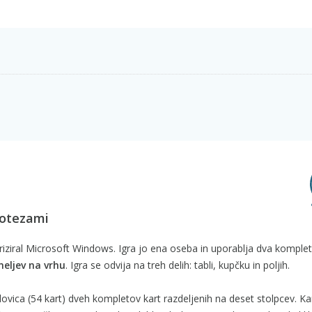
potezami
ulariziral Microsoft Windows. Igra jo ena oseba in uporablja dva komplet
eljev na vrhu
. Igra se odvija na treh delih: tabli, kupčku in poljih.
polovica (54 kart) dveh kompletov kart razdeljenih na deset stolpcev. Ka