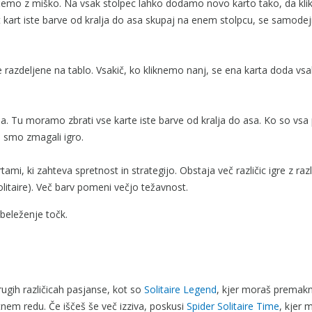
lečemo z miško. Na vsak stolpec lahko dodamo novo karto tako, da kl
t kart iste barve od kralja do asa skupaj na enem stolpcu, se samode
le razdeljene na tablo. Vsakič, ko kliknemo nanj, se ena karta doda v
. Tu moramo zbrati vse karte iste barve od kralja do asa. Ko so vsa 
 smo zmagali igro.
rtami, ki zahteva spretnost in strategijo. Obstaja več različic igre z raz
solitaire). Več barv pomeni večjo težavnost.
 beleženje točk.
drugih različicah pasjanse, kot so
Solitaire Legend
, kjer moraš premakni
tnem redu. Če iščeš še več izziva, poskusi
Spider Solitaire Time
, kjer 