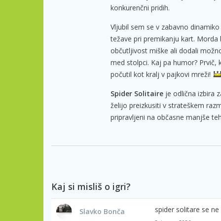
konkurenčni pridih.
Vljubil sem se v zabavno dinamiko 
težave pri premikanju kart. Morda bi
občutljivost miške ali dodali možno
med stolpci. Kaj pa humor? Prvič, 
počutil kot kralj v pajkovi mreži!
Spider Solitaire
je odlična izbira za
želijo preizkusiti v strateškem raz
pripravljeni na občasne manjše teh
Kaj si misliš o igri?
spider solitare se ne
Slavko Bonča