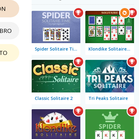
ON
EBRO
Spider Solitaire Time
Klondike Solitaire Big
TO
Classic Solitaire 2
Tri Peaks Solitaire