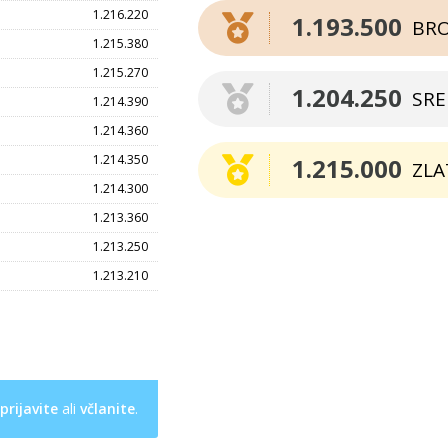
1.216.220
1.193.500
BR
1.215.380
1.215.270
1.204.250
SR
1.214.390
1.214.360
1.214.350
1.215.000
ZLA
1.214.300
1.213.360
1.213.250
1.213.210
prijavite
ali
včlanite
.