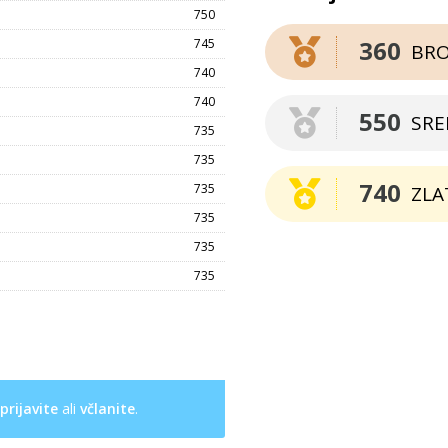
750
360
745
BR
740
740
550
SR
735
735
740
735
ZLA
735
735
735
prijavite
ali
včlanite
.