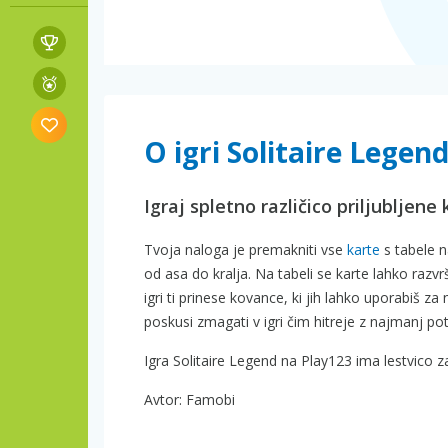
O igri Solitaire Legen
Igraj spletno različico priljubljene 
Tvoja naloga je premakniti vse
karte
s tabele n
od asa do kralja. Na tabeli se karte lahko ra
igri ti prinese kovance, ki jih lahko uporabiš za 
poskusi zmagati v igri čim hitreje z najmanj po
Igra Solitaire Legend na Play123 ima lestvico z
Avtor: Famobi