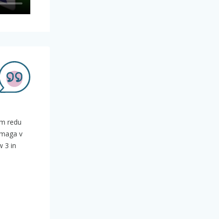
em redu
Zmaga v
w 3 in