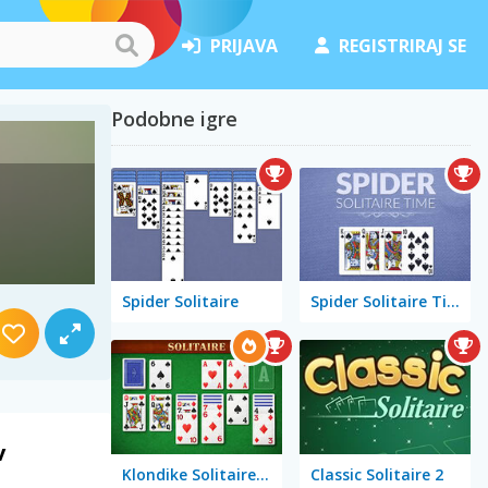
PRIJAVA
REGISTRIRAJ SE
Podobne igre
Spider Solitaire
Spider Solitaire Time
v
Klondike Solitaire Big
Classic Solitaire 2