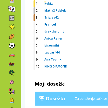
1
kokiz
2
Matjaž Roblek
3
Triglav62
4
Francel
5
drexthejoint
6
Anica Rener
7
bisermihi
8
tavcar464
9
Ana Topnik
10
KING DIAMOND
Moji dosežki
Dosežki
Za beleženje točk se