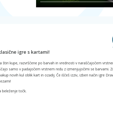
d
klasične igre s kartami!
a štiri kupe, razvrščene po barvah in vrednosti v naraščajočem vrstn
zvrščajo samo v padajočem vrstnem redu z izmenjujočimi se barvami. 
nakup novih kul oblik kart in ozadij. Če iščeš izziv, izberi način igre Dra
tezami!
a beleženje točk.