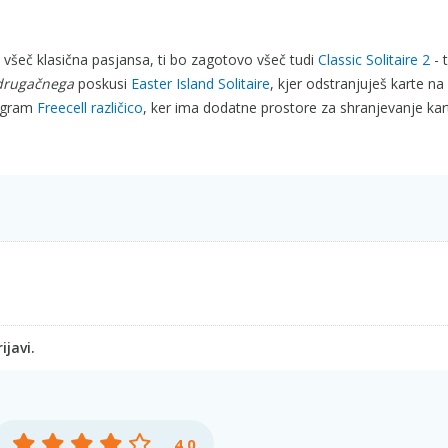
je všeč klasična pasjansa, ti bo zagotovo všeč tudi
Classic Solitaire 2
- t
drugačnega
poskusi
Easter Island Solitaire
, kjer odstranjuješ karte na
 igram
Freecell različico
, ker ima dodatne prostore za shranjevanje kar
ijavi.
4.0