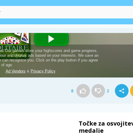
8
2
Točke za osvojite
medalje