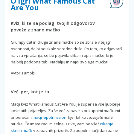
O igri What Famous Cat
Are You
Kviz, ki te na podlagi tvojih odgovorov
poveže z znano mačko
Grumpy Cat in druge znane mačke so se zbrale v tej igri
osebnosti, da bi poiskale sorodne duše. Po tem, ko odgovoriš
na vsa vprašanja, se bo pojavila slika in opis mačke, ki je
najbolj podobna tebi. Nadaljuj in najdi svojega mucka!
Avtor: Famobi
Več iger, kot je ta
Mačji kviz What Famous Cat Are You je super za vse ljubitelje
kosmatih prijateljev. Za še več zabave s prikupnimi mačkami
priporočam
mačji lepotni salon
, kjer lahko
razvajate
male
mucke. Če imate radi miselne izzive, vam bo všeč
iskanje
skritih mačk
v zabavnih prizorih. Za popoln mačji dan pa ne