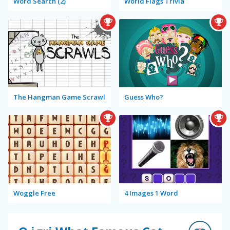
Word Search (2)
World Flags Trivia
The Hangman Game Scrawl
Guess Who?
Woggle Free
4 Images 1 Word