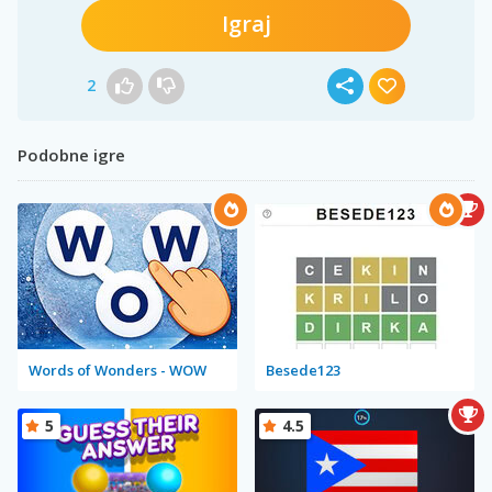
Igraj
2
Podobne igre
Words of Wonders - WOW
Besede123
5
4.5