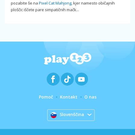
pozabite še na
Pixel Cat Mahjong
, kjer namesto običajnih
ploščic iščete pare simpatičnih mačk...
Pomoč
Kontakt
O nas
Slovenščina