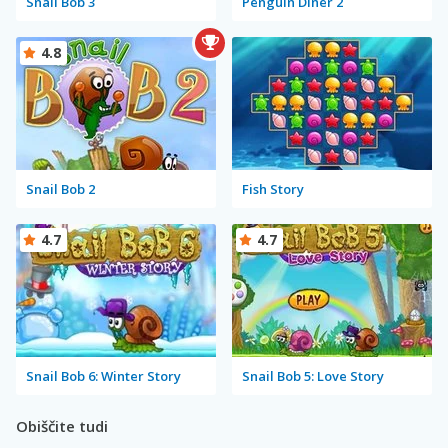
Snail Bob 3
Penguin Diner 2
4.8
Snail Bob 2
Fish Story
4.7
4.7
Snail Bob 6: Winter Story
Snail Bob 5: Love Story
Obiščite tudi