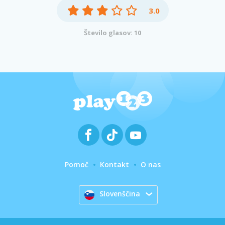
3.0
Število glasov: 10
Pomoč
Kontakt
O nas
Slovenščina