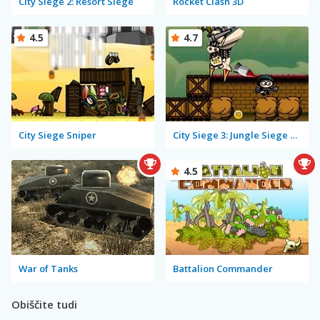
City Siege 2: Resort Siege
Rocket Clash 3D
4.5
4.7
City Siege Sniper
City Siege 3: Jungle Siege Fubar Level Pack
4.5
War of Tanks
Battalion Commander
Obiščite tudi