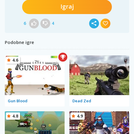
Igraj
6
4
Podobne igre
4.6
Gun Blood
Dead Zed
4.8
4.9