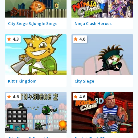
City Siege 3: Jungle Siege
Ninja Clash Heroes
4.3
4.6
Kitt’s Kingdom
City Siege
4.6
4.6