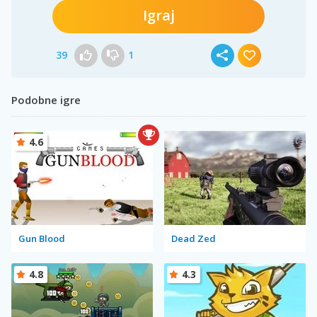
Igraj
39
1
Podobne igre
4.6
Gun Blood
Dead Zed
4.8
4.3