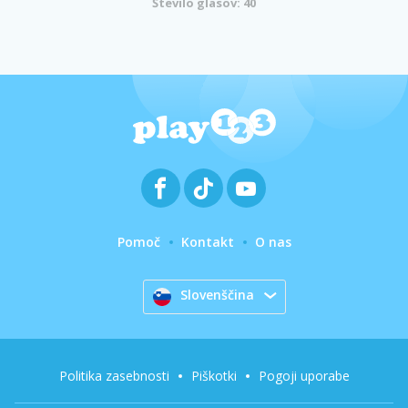
Število glasov: 40
Pomoč
Kontakt
O nas
Slovenščina
Politika zasebnosti
Piškotki
Pogoji uporabe