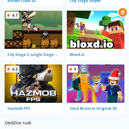
Rocket Clash 3D
City Siege Sniper
4.7
City Siege 3: Jungle Siege Fubar Level Pack
Bloxd.io
4.2
5
Hazmob FPS
Steal Brainrot Original 3D
Obiščite tudi