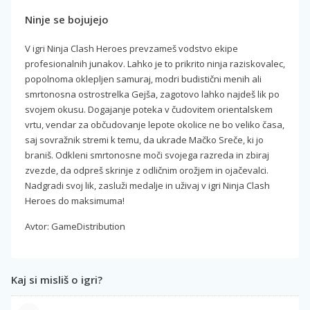
Ninje se bojujejo
V igri Ninja Clash Heroes prevzameš vodstvo ekipe
profesionalnih junakov. Lahko je to prikrito ninja raziskovalec,
popolnoma oklepljen samuraj, modri budistični menih ali
smrtonosna ostrostrelka Gejša, zagotovo lahko najdeš lik po
svojem okusu. Dogajanje poteka v čudovitem orientalskem
vrtu, vendar za občudovanje lepote okolice ne bo veliko časa,
saj sovražnik stremi k temu, da ukrade Mačko Sreče, ki jo
braniš. Odkleni smrtonosne moči svojega razreda in zbiraj
zvezde, da odpreš skrinje z odličnim orožjem in ojačevalci.
Nadgradi svoj lik, zasluži medalje in uživaj v igri Ninja Clash
Heroes do maksimuma!
Avtor: GameDistribution
Kaj si misliš o igri?