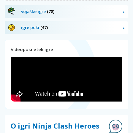
vojaške igre
(78)
igre poki
(47)
Videoposnetek igre
O igri Ninja Clash Heroes