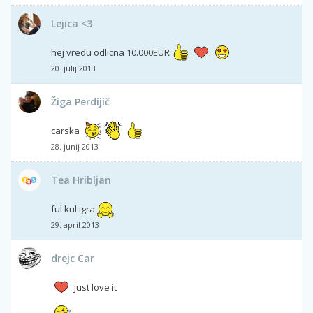
Lejica <3
hej vredu odlicna 10.000EUR
20. julij 2013
Žiga Perdijič
carska
28. junij 2013
Tea Hribljan
ful kul igra
29. april 2013
drejc Car
just love it