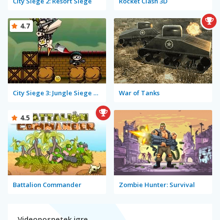
City Siege 2: Resort Siege
Rocket Clash 3D
4.7
City Siege 3: Jungle Siege Fubar Level Pack
War of Tanks
4.5
Battalion Commander
Zombie Hunter: Survival
Videoposnetek igre