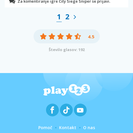
Za komentiranje igre City Siege Sniper se prijavi.
1
2
4.5
Število glasov: 192
Pomoč
Kontakt
O nas