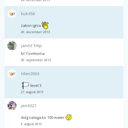
kuk456
zakon igrca
20. december 2013
Jančič Filip
lvl 7;svetovna
30. september 2013
tilen2004
level 3
27. avgust 2013
jan4321
dolg nalaga ko 100 mater
9. avgust 2013