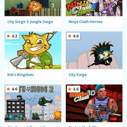
City Siege 3: Jungle Siege
Ninja Clash Heroes
4.3
4.6
Kitt’s Kingdom
City Siege
4.6
4.6