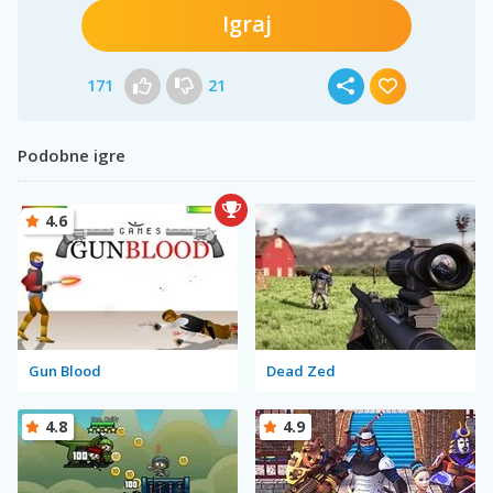
Igraj
171
21
Podobne igre
4.6
Gun Blood
Dead Zed
4.8
4.9