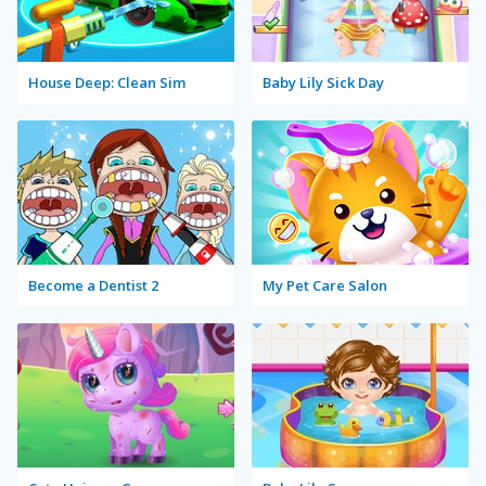
House Deep: Clean Sim
Baby Lily Sick Day
Become a Dentist 2
My Pet Care Salon