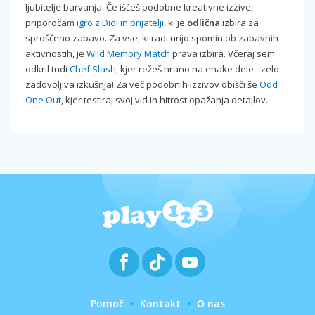
ljubitelje barvanja. Če iščeš podobne kreativne izzive,
priporočam
igro z Didi in prijatelji
, ki je
odlična
izbira za
sproščeno zabavo. Za vse, ki radi urijo spomin ob zabavnih
aktivnostih, je
Wild Memory Match
prava izbira. Včeraj sem
odkril tudi
Chef Slash
, kjer režeš hrano na enake dele - zelo
zadovoljiva izkušnja! Za več podobnih izzivov obišči še
Odd
One Out
, kjer testiraj svoj vid in hitrost opažanja detajlov.
Pomoč
Kontakt
O nas