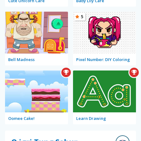
Cute Unicorn Care
Baby Lily Care
5
Bell Madness
Pixel Number: DIY Coloring
Oomee Cake!
Learn Drawing