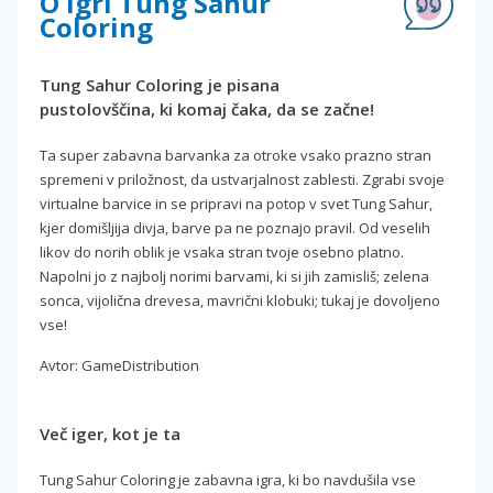
O igri Tung Sahur
Coloring
Tung Sahur Coloring je pisana
pustolovščina, ki komaj čaka, da se začne!
Ta super zabavna barvanka za otroke vsako prazno stran
spremeni v priložnost, da ustvarjalnost zablesti. Zgrabi svoje
virtualne barvice in se pripravi na potop v svet Tung Sahur,
kjer domišljija divja, barve pa ne poznajo pravil. Od veselih
likov do norih oblik je vsaka stran tvoje osebno platno.
Napolni jo z najbolj norimi barvami, ki si jih zamisliš; zelena
sonca, vijolična drevesa, mavrični klobuki; tukaj je dovoljeno
vse!
Avtor: GameDistribution
Več iger, kot je ta
Tung Sahur Coloring je zabavna igra, ki bo navdušila vse