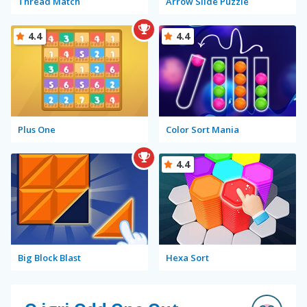
Thread Match
Arrow Slide Puzzle
4.4
4.4
Plus One
Color Sort Mania
4.4
Big Block Blast
Hexa Sort