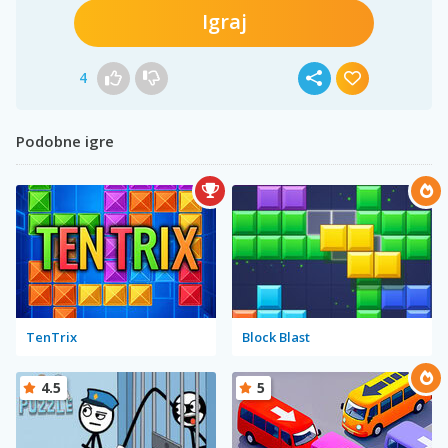
Igraj
4
Podobne igre
TenTrix
Block Blast
4.5
5