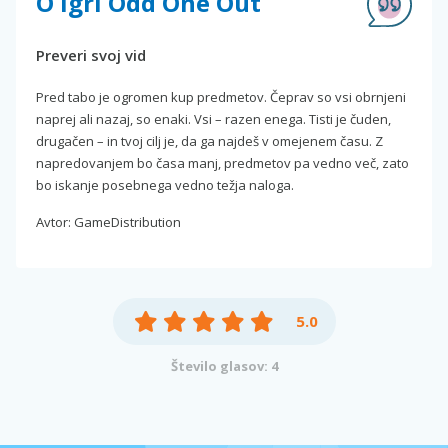
O igri Odd One Out
Preveri svoj vid
Pred tabo je ogromen kup predmetov. Čeprav so vsi obrnjeni
naprej ali nazaj, so enaki. Vsi – razen enega. Tisti je čuden,
drugačen – in tvoj cilj je, da ga najdeš v omejenem času. Z
napredovanjem bo časa manj, predmetov pa vedno več, zato
bo iskanje posebnega vedno težja naloga.
Avtor: GameDistribution
5.0
Število glasov: 4