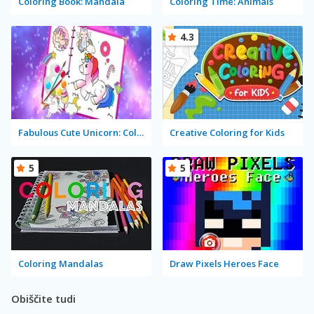
Coloring Book: Mandala
Coloring Time: Animals
4.3
Fabulous Cute Unicorn: Coloring Book
Creative Coloring for Kids
5
5
Coloring Mandalas
Draw Pixels Heroes Face
Obiščite tudi