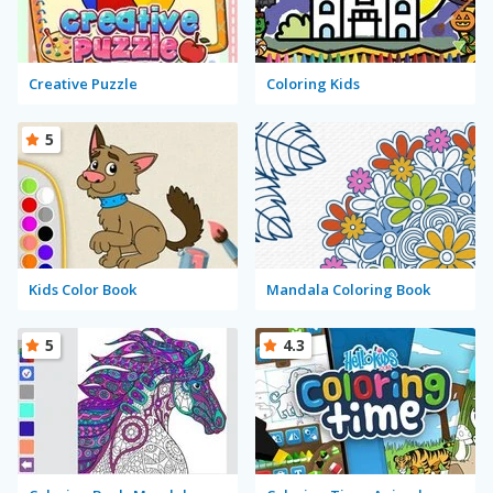
Creative Puzzle
Coloring Kids
5
Kids Color Book
Mandala Coloring Book
5
4.3