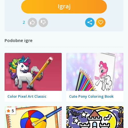
Igraj
2
Podobne igre
Color Pixel Art Classic
Cute Pony Coloring Book
5