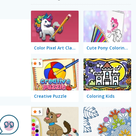
Color Pixel Art Classic
Cute Pony Coloring Book
5
Creative Puzzle
Coloring Kids
5