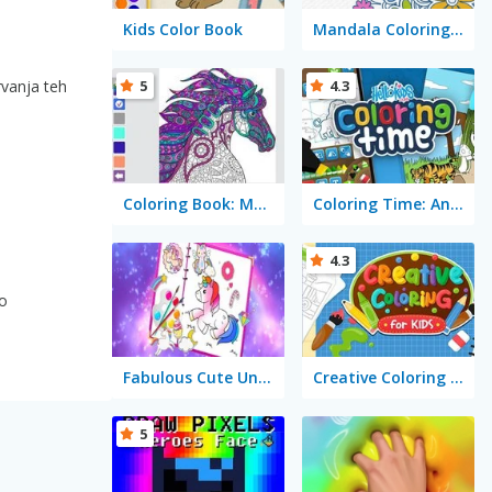
Kids Color Book
Mandala Coloring Book
rvanja teh
5
4.3
Coloring Book: Mandala
Coloring Time: Animals
4.3
bo
Fabulous Cute Unicorn: Coloring Book
Creative Coloring for Kids
5