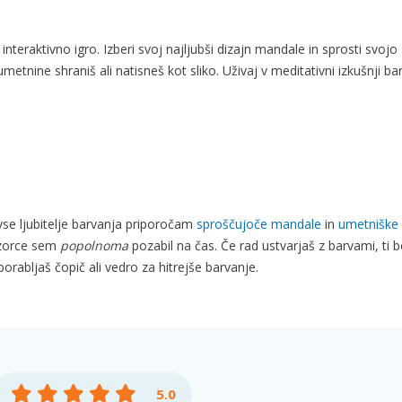
nteraktivno igro. Izberi svoj najljubši dizajn mandale in sprosti svojo
etnine shraniš ali natisneš kot sliko. Uživaj v meditativni izkušnji ba
vse ljubitelje barvanja priporočam
sproščujoče mandale
in
umetniške
vzorce sem
popolnoma
pozabil na čas. Če rad ustvarjaš z barvami, ti 
porabljaš čopič ali vedro za hitrejše barvanje.
5.0