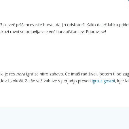
 ali več piščancev iste barve, da jih odstraniš. Kako daleč lahko prideš
zi ravni se pojavlja vse več barv piščancev. Pripravi se!
 ki je res
nora
igra za hitro zabavo. Če imaš rad živali, potem ti bo z
o loviš kokoši. Za še več zabave s perjadjo preveri
igro z gosmi
, kjer l