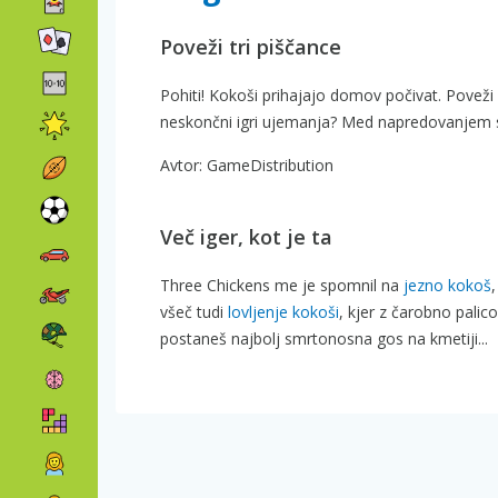
Poveži tri piščance
Pohiti! Kokoši prihajajo domov počivat. Poveži 3
neskončni igri ujemanja? Med napredovanjem sko
Avtor: GameDistribution
Več iger, kot je ta
Three Chickens me je spomnil na
jezno kokoš
,
všeč tudi
lovljenje kokoši
, kjer z čarobno palic
postaneš najbolj smrtonosna gos na kmetiji...