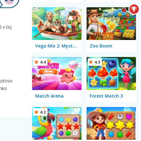
 v tej
Vega Mix 2: Mystery of Island
Zoo Boom
4.4
4.3
agotovo
ahko
Match Arena
Forest Match 3
4.2