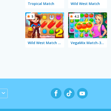
Tropical Match
Wild West Match
5
4.2
Wild West Match 2: The Gold Rush
VegaMix Match-3 Village