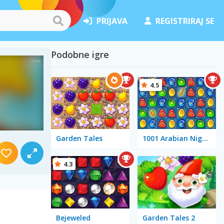
PRIJAVA
REGISTRIRAJ SE
Podobne igre
4.5
Garden Tales
1001 Arabian Nights
4.3
Bejeweled
Garden Tales 2