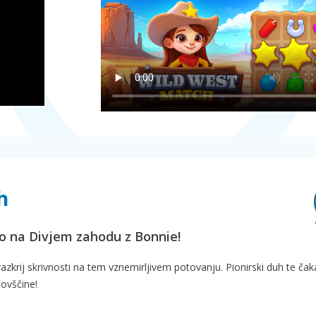
h
no na Divjem zahodu z Bonnie!
 razkrij skrivnosti na tem vznemirljivem potovanju. Pionirski duh te čak
lovščine!