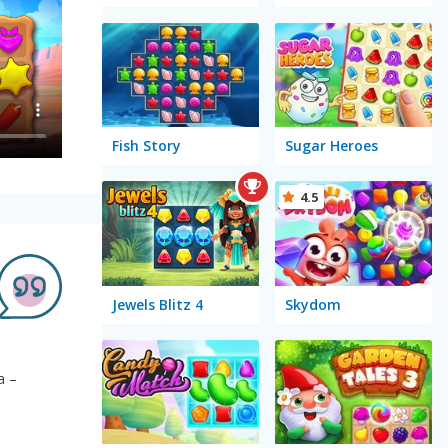
Fish Story
Sugar Heroes
4.5
Jewels Blitz 4
Skydom
a –