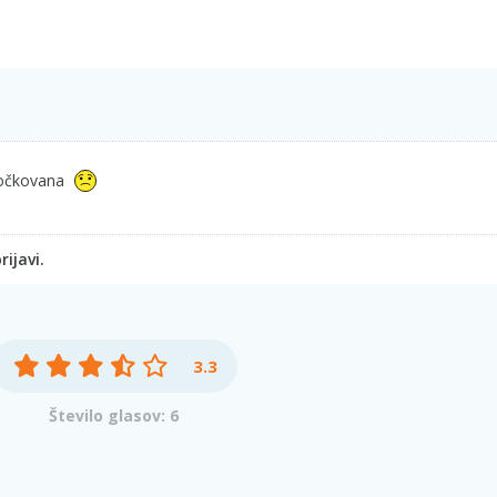
točkovana
ijavi.
3.3
Število glasov: 6