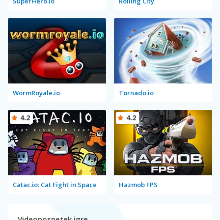
SuperHero.io
Rolling City
WormRoyale.io
Tornado.io
4.2
4.2
Catac.io: Cat Fight in Space
Hazmob FPS
Videoposnetek igre