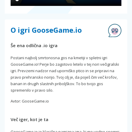
O igri GooseGame.io
Še ena odlična .io igra
Postani najbolj smrtonosna gos na kmetiji v spletni igri
GooseGame.io! Perje bo zagotovo letelo v tej nori večigralski
igri. Prevzemi nadzor nad uporniško ptico in se pripravi na
pravo prehransko norijo. Tvoj cilj je, da poješ čim več krofov,
banan in drugih slastnih priboljškov. To bo tvojo gos
spremenilo v pravo silo.
Avtor: GooseGame.io
Več iger, kot je ta
GooseGame.io je klasična namizna igra, ki me vedno spomni