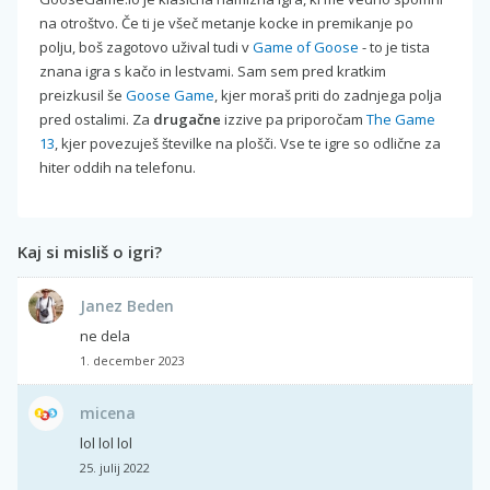
na otroštvo. Če ti je všeč metanje kocke in premikanje po
polju, boš zagotovo užival tudi v
Game of Goose
- to je tista
znana igra s kačo in lestvami. Sam sem pred kratkim
preizkusil še
Goose Game
, kjer moraš priti do zadnjega polja
pred ostalimi. Za
drugačne
izzive pa priporočam
The Game
13
, kjer povezuješ številke na plošči. Vse te igre so odlične za
hiter oddih na telefonu.
Kaj si misliš o igri?
Janez Beden
ne dela
1. december 2023
micena
lol lol lol
25. julij 2022