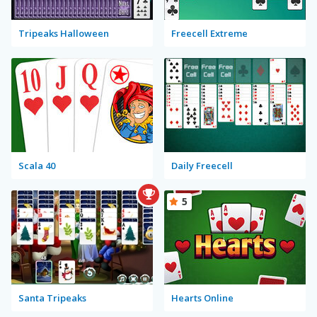
Tripeaks Halloween
Freecell Extreme
Scala 40
Daily Freecell
5
Santa Tripeaks
Hearts Online