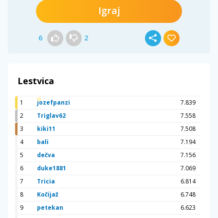
Igraj
6
2
Lestvica
1
jozefpanzi
7.839
2
Triglav62
7.558
3
kiki11
7.508
4
bali
7.194
5
dečva
7.156
6
duke1881
7.069
7
Tricia
6.814
8
Kočijaž
6.748
9
petekan
6.623