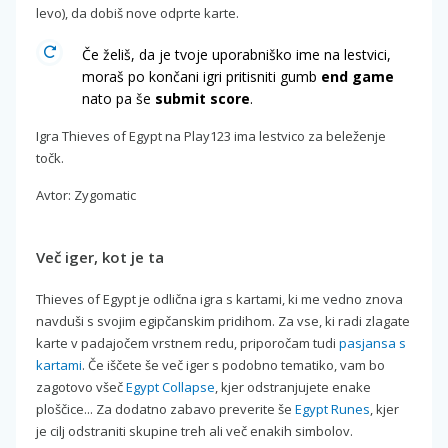
levo), da dobiš nove odprte karte.
Če želiš, da je tvoje uporabniško ime na lestvici,
moraš po končani igri pritisniti gumb
end game
nato pa še
submit score
.
Igra Thieves of Egypt na Play123 ima lestvico za beleženje
točk.
Avtor: Zygomatic
Več iger, kot je ta
Thieves of Egypt je odlična igra s kartami, ki me vedno znova
navduši s svojim egipčanskim pridihom. Za vse, ki radi zlagate
karte v padajočem vrstnem redu, priporočam tudi
pasjansa s
kartami
. Če iščete še več iger s podobno tematiko, vam bo
zagotovo všeč
Egypt Collapse
, kjer odstranjujete enake
ploščice... Za dodatno zabavo preverite še
Egypt Runes
, kjer
je cilj odstraniti skupine treh ali več enakih simbolov.