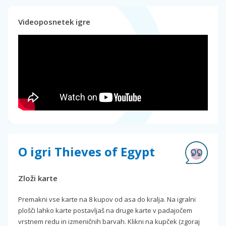
Videoposnetek igre
O igri Thieves of Egypt
Zloži karte
Premakni vse karte na 8 kupov od asa do kralja. Na igralni
plošči lahko karte postavljaš na druge karte v padajočem
vrstnem redu in izmeničnih barvah. Klikni na kupček (zgoraj