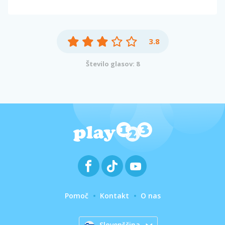
3.8
Število glasov: 8
Pomoč
Kontakt
O nas
Slovenščina