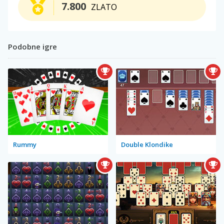
7.800
ZLATO
Podobne igre
Rummy
Double Klondike