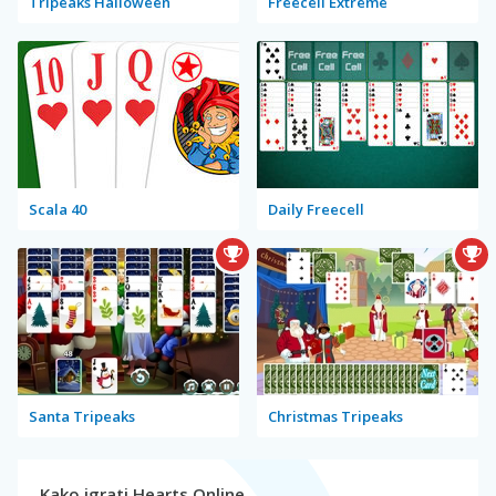
Tripeaks Halloween
Freecell Extreme
Scala 40
Daily Freecell
Santa Tripeaks
Christmas Tripeaks
Kako igrati Hearts Online