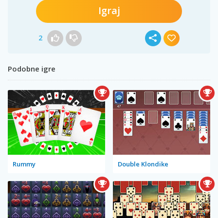
Igraj
2
Podobne igre
Rummy
Double Klondike