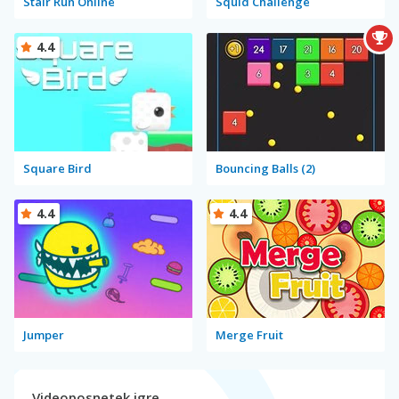
Stair Run Online
Squid Challenge
4.4
Square Bird
Bouncing Balls (2)
4.4
4.4
Jumper
Merge Fruit
Videoposnetek igre