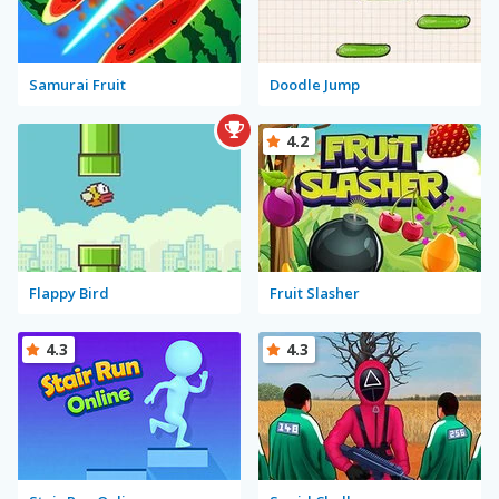
Samurai Fruit
Doodle Jump
4.2
Flappy Bird
Fruit Slasher
4.3
4.3