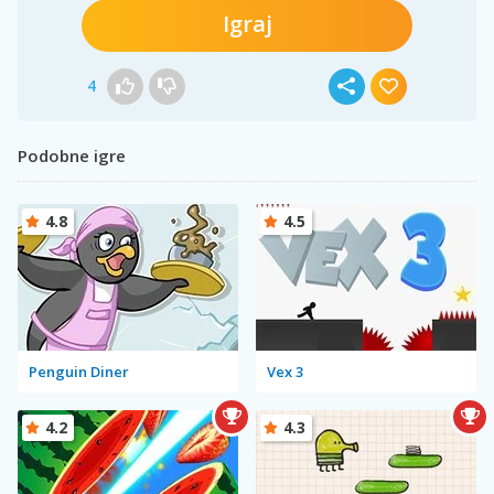
Igraj
4
Podobne igre
4.8
4.5
Penguin Diner
Vex 3
4.2
4.3