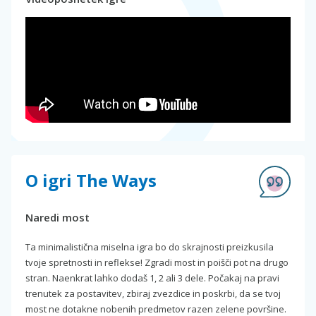
O igri The Ways
Naredi most
Ta minimalistična miselna igra bo do skrajnosti preizkusila
tvoje spretnosti in reflekse! Zgradi most in poišči pot na drugo
stran. Naenkrat lahko dodaš 1, 2 ali 3 dele. Počakaj na pravi
trenutek za postavitev, zbiraj zvezdice in poskrbi, da se tvoj
most ne dotakne nobenih predmetov razen zelene površine.