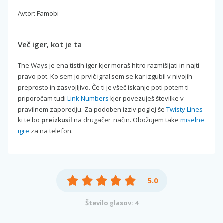
Avtor: Famobi
Več iger, kot je ta
The Ways je ena tistih iger kjer moraš hitro razmišljati in najti
pravo pot. Ko sem jo prvič igral sem se kar izgubil v nivojih -
preprosto in zasvojljivo. Če ti je všeč iskanje poti potem ti
priporočam tudi
Link Numbers
kjer povezuješ številke v
pravilnem zaporedju. Za podoben izziv poglej še
Twisty Lines
ki te bo
preizkusil
na drugačen način. Obožujem take
miselne
igre
za na telefon.
5.0
Število glasov: 4