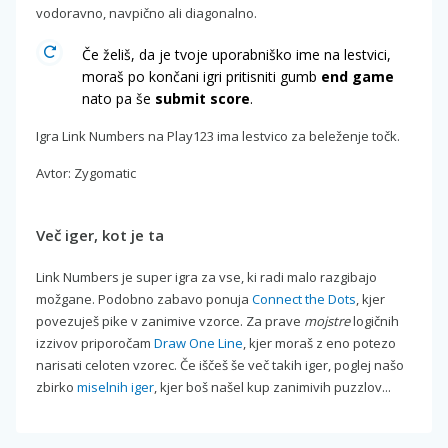
vodoravno, navpično ali diagonalno.
Če želiš, da je tvoje uporabniško ime na lestvici,
moraš po končani igri pritisniti gumb
end game
nato pa še
submit score
.
Igra Link Numbers na Play123 ima lestvico za beleženje točk.
Avtor: Zygomatic
Več iger, kot je ta
Link Numbers je super igra za vse, ki radi malo razgibajo
možgane. Podobno zabavo ponuja
Connect the Dots
, kjer
povezuješ pike v zanimive vzorce. Za prave
mojstre
logičnih
izzivov priporočam
Draw One Line
, kjer moraš z eno potezo
narisati celoten vzorec. Če iščeš še več takih iger, poglej našo
zbirko
miselnih iger
, kjer boš našel kup zanimivih puzzlov...