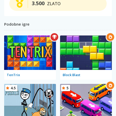
3.500
ZLATO
Podobne igre
TenTrix
Block Blast
4.5
5