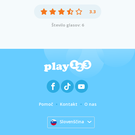
3.3
Število glasov: 6
Pomoč
Kontakt
O nas
Slovenščina