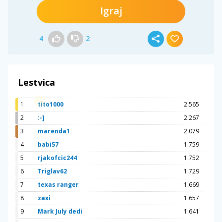
Igraj
4
2
Lestvica
1
tito1000
2.565
2
:-]
2.267
3
marenda1
2.079
4
babi57
1.759
5
rjakofcic244
1.752
6
Triglav62
1.729
7
texas ranger
1.669
8
zaxi
1.657
9
Mark July dedi
1.641