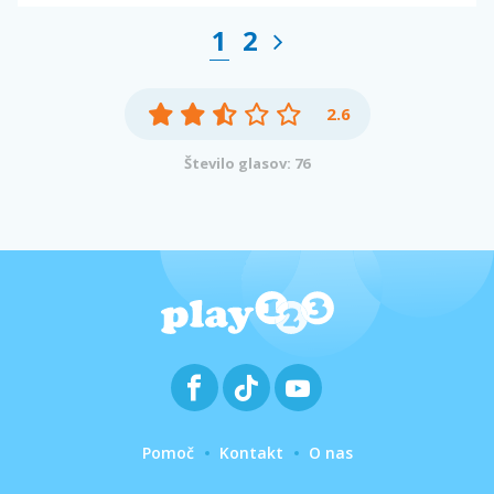
1
2
2.6
Število glasov: 76
Pomoč
Kontakt
O nas