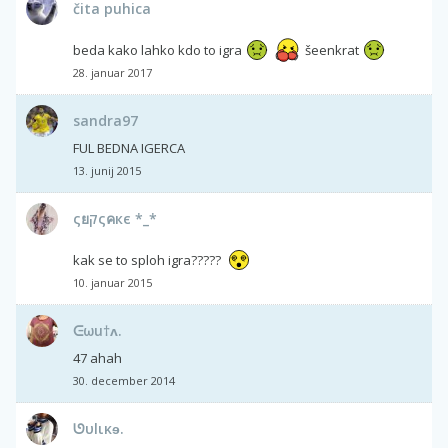
čita puhica
beda kako lahko kdo to igra
šeenkrat
28. januar 2017
sandra97
FUL BEDNA IGERCA
13. junij 2015
ςยקςคкє *_*
kak se to sploh igra?????
10. januar 2015
ᕮωu†ʌ.
47 ahah
30. december 2014
ᘎυlικɘ.