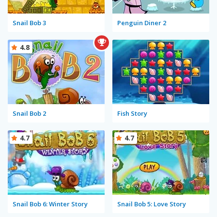
Snail Bob 3
Penguin Diner 2
4.8
Snail Bob 2
Fish Story
4.7
4.7
Snail Bob 6: Winter Story
Snail Bob 5: Love Story