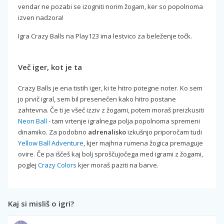
vendar ne pozabi se izogniti norim žogam, ker so popolnoma
izven nadzora!
Igra Crazy Balls na Play123 ima lestvico za beleženje točk.
Več iger, kot je ta
Crazy Balls je ena tistih iger, ki te hitro potegne noter. Ko sem
jo prvič igral, sem bil presenečen kako hitro postane
zahtevna. Če ti je všeč izziv z žogami, potem moraš preizkusiti
Neon Ball
- tam vrtenje igralnega polja popolnoma spremeni
dinamiko. Za podobno
adrenalisko
izkušnjo priporočam tudi
Yellow Ball Adventure
, kjer majhna rumena žogica premaguje
ovire. Če pa iščeš kaj bolj sproščujočega med igrami z žogami,
poglej
Crazy Colors
kjer moraš paziti na barve.
Kaj si misliš o igri?