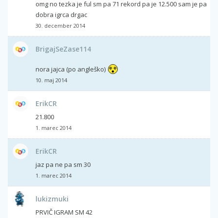
omg no tezka je ful sm pa 71 rekord pa je 12.500 sam je pa
dobra igrca drgac
30. december 2014
BrigajSeZase114
nora jajca (po angleško)
10. maj 2014
ErikCR
21.800
1. marec 2014
ErikCR
jaz pa ne pa sm 30
1. marec 2014
lukizmuki
PRVIČ IGRAM SM 42