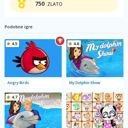
750
ZLATO
Podobne igre
4.5
4.6
Angry Birds
My Dolphin Show
4.7