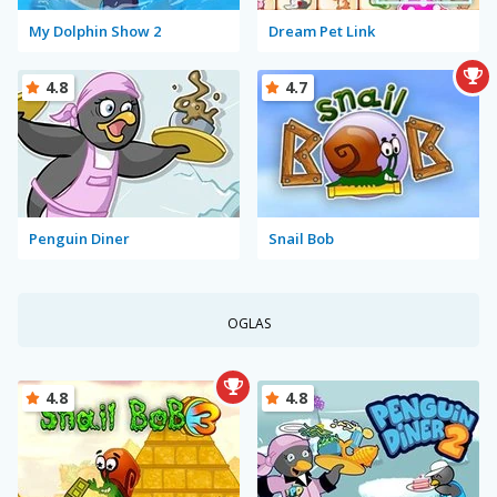
My Dolphin Show 2
Dream Pet Link
4.8
4.7
Penguin Diner
Snail Bob
OGLAS
4.8
4.8