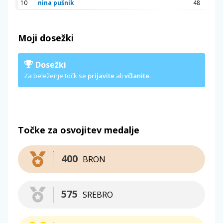
10
nina pušnik
48
Moji dosežki
Dosežki
Za beleženje točk se
prijavite
ali
včlanite
.
Točke za osvojitev medalje
400
BRON
575
SREBRO