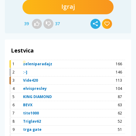
Igraj
39
37
Lestvica
1
zeleniparadajz
166
2
:-]
146
3
Vide420
113
4
elvispresley
104
5
KING DIAMOND
87
6
BEVX
63
7
tito1000
62
8
Triglav62
52
9
trga gate
51