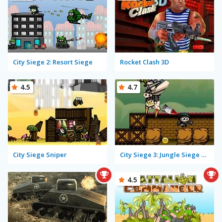
City Siege 2: Resort Siege
Rocket Clash 3D
4.5
4.7
City Siege Sniper
City Siege 3: Jungle Siege Fubar Level Pack
4.5