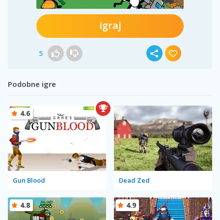
Igraj
5
Podobne igre
4.6
Gun Blood
Dead Zed
4.8
4.9