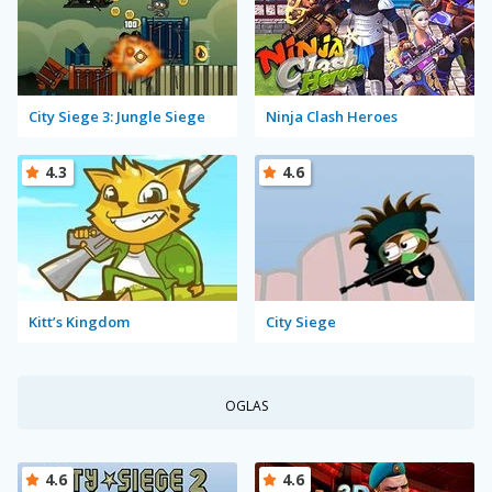
City Siege 3: Jungle Siege
Ninja Clash Heroes
4.3
4.6
Kitt’s Kingdom
City Siege
OGLAS
4.6
4.6