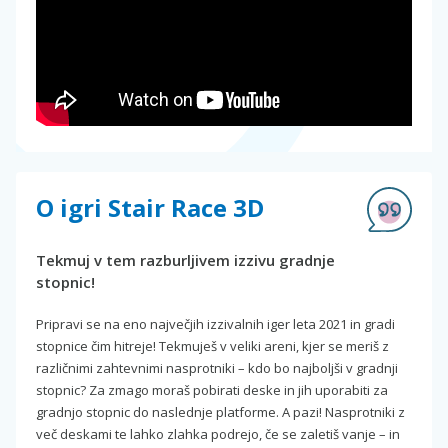
O igri Stair Race 3D
Tekmuj v tem razburljivem izzivu gradnje
stopnic!
Pripravi se na eno največjih izzivalnih iger leta 2021 in gradi
stopnice čim hitreje! Tekmuješ v veliki areni, kjer se meriš z
različnimi zahtevnimi nasprotniki – kdo bo najboljši v gradnji
stopnic? Za zmago moraš pobirati deske in jih uporabiti za
gradnjo stopnic do naslednje platforme. A pazi! Nasprotniki z
več deskami te lahko zlahka podrejo, če se zaletiš vanje – in