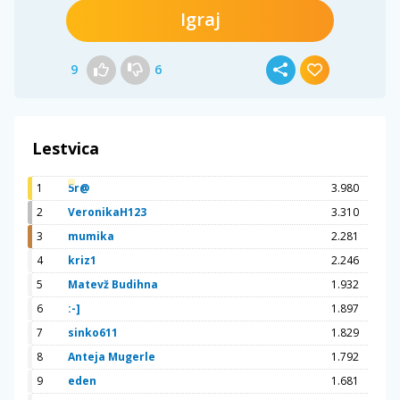
Igraj
9
6
Lestvica
1
5r@
3.980
2
VeronikaH123
3.310
3
mumika
2.281
4
kriz1
2.246
5
Matevž Budihna
1.932
6
:-]
1.897
7
sinko611
1.829
8
Anteja Mugerle
1.792
9
eden
1.681