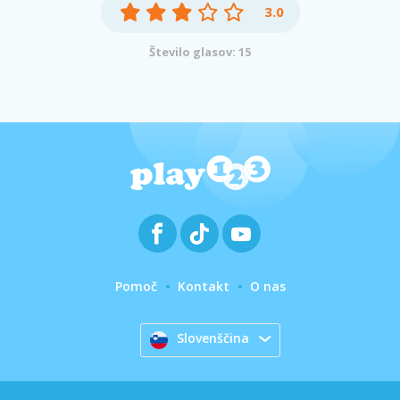
3.0
Število glasov: 15
Pomoč
Kontakt
O nas
Slovenščina