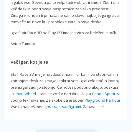
izgubiš vse. Seveda pa to velja tudi v obratni smeri! Zberi čim
več desk in podri svoje nasprotnike za veliko prednost.
Zmaga v rundah ti prinaša ne samo slavo najboljšega igralca,
temveč tudi nove kul preobleke zate in tvoje deske.
Igra Stair Race 3D na Play123 ima lestvico za beleženje točk.
Avtor: Famobi
Več iger, kot je ta
Stair Race 3D me je navdušil s hitrimi dirkami po stopnicah in
zbiranjem desk za zmago; enkrat sem igral celo noč in komaj
premagal zadnjo stopnjo. Če hočeš podobno akcijo, poskusi
Human Wheel
– tam se vrtiš v nori dirki. Ali pa
Canoe Sprint
za
vodno tekmovanje. Za skoke pa je super
Playground Parkour
.
Vse to najdeš med
spretnostnimi
igrami
. Zabavaj se!