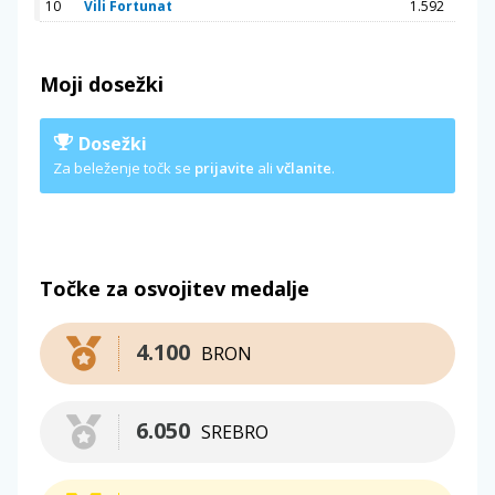
10
Vili Fortunat
1.592
Moji dosežki
Dosežki
Za beleženje točk se
prijavite
ali
včlanite
.
Točke za osvojitev medalje
4.100
BRON
6.050
SREBRO