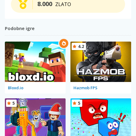
8.000
ZLATO
Podobne igre
4.2
Bloxd.io
Hazmob FPS
5
5