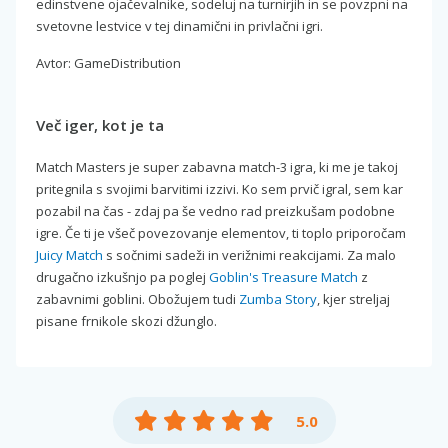
edinstvene ojačevalnike, sodeluj na turnirjih in se povzpni na
svetovne lestvice v tej dinamični in privlačni igri.
Avtor: GameDistribution
Več iger, kot je ta
Match Masters je super zabavna match-3 igra, ki me je takoj
pritegnila s svojimi barvitimi izzivi. Ko sem prvič igral, sem kar
pozabil na čas - zdaj pa še vedno rad preizkušam podobne
igre. Če ti je všeč povezovanje elementov, ti toplo priporočam
Juicy Match
s sočnimi sadeži in verižnimi reakcijami. Za malo
drugačno izkušnjo pa poglej
Goblin's Treasure Match
z
zabavnimi goblini. Obožujem tudi
Zumba Story
, kjer streljaj
pisane frnikole skozi džunglo.
5.0