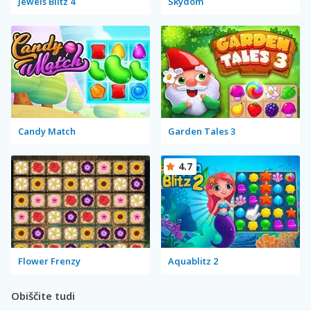
Jewels Blitz 4
Skydom
Candy Match
Garden Tales 3
4.7
Flower Frenzy
Aquablitz 2
Obiščite tudi