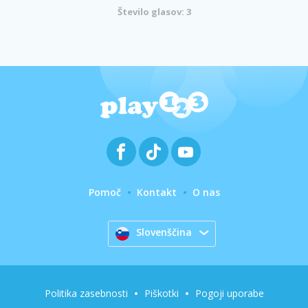
Število glasov: 3
Pomoč
Kontakt
O nas
Slovenščina
Politika zasebnosti
Piškotki
Pogoji uporabe