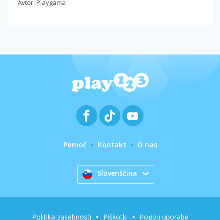
Avtor: Playgama
Pomoč
Kontakt
O nas
Slovenščina
Politika zasebnosti
Piškotki
Pogoji uporabe