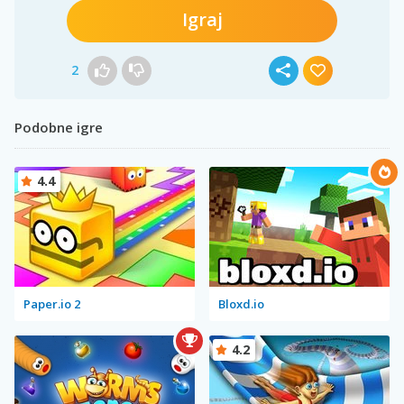
Igraj
2
Podobne igre
4.4
Paper.io 2
Bloxd.io
4.2