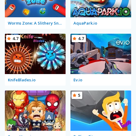
Worms Zone: A Slithery Snake
AquaPark.io
4.7
4.7
KnifeBlades.io
Ev.io
5