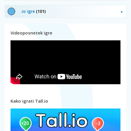
.io igre
(101)
Videoposnetek igre
Kako igrati Tall.io