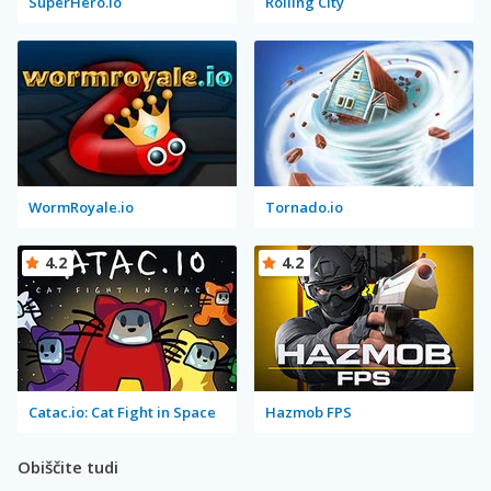
SuperHero.io
Rolling City
WormRoyale.io
Tornado.io
4.2
4.2
Catac.io: Cat Fight in Space
Hazmob FPS
Obiščite tudi