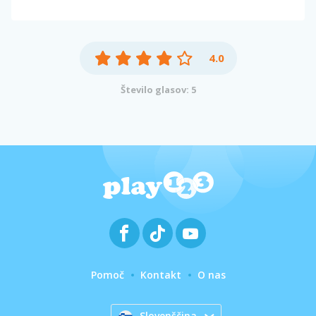
4.0
Število glasov: 5
Pomoč
Kontakt
O nas
Slovenščina