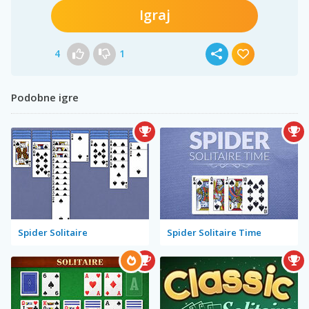
Igraj
4
1
Podobne igre
Spider Solitaire
Spider Solitaire Time