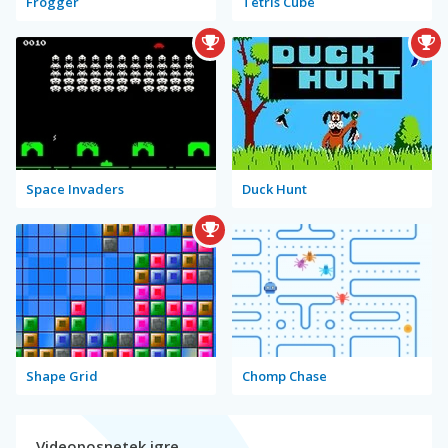
Frogger
Tetris Cube
Space Invaders
Duck Hunt
Shape Grid
Chomp Chase
Videoposnetek igre