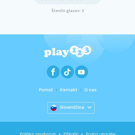
Število glasov: 3
Pomoč
Kontakt
O nas
Slovenščina
Politika zasebnosti
Piškotki
Pogoji uporabe