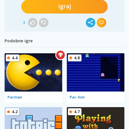
Igraj
3
Podobne igre
4.4
4.8
Pacman
Pac-Xon
4.2
4.7